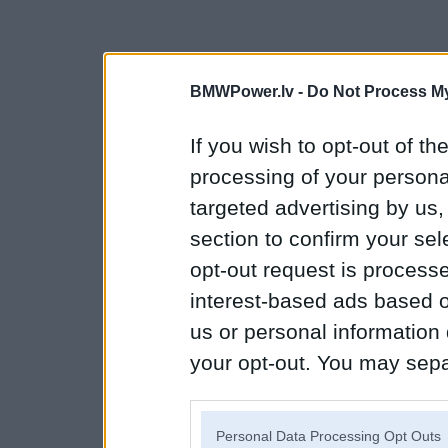
BMWPower.lv -
Do Not Process My
If you wish to opt-out of the
processing of your personal
targeted advertising by us
section to confirm your sel
opt-out request is proces
interest-based ads based o
us or personal information d
your opt-out. You may separ
disclosure of your personal
IAB’s list of downstream pa
Personal Data Processing Opt Outs