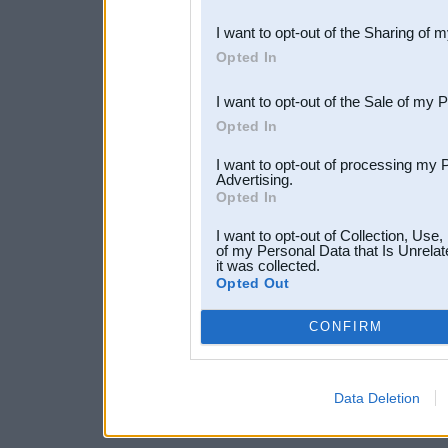
also be disclosed by us to 
I want to opt-out of the Sharing of 
Downstream Participants
th
Opted In
third parties.
I want to opt-out of the Sale of my 
Opted In
I want to opt-out of processing my 
Advertising.
Opted In
I want to opt-out of Collection, Use
of my Personal Data that Is Unrelat
it was collected.
Opted Out
CONFIRM
Data Deletion