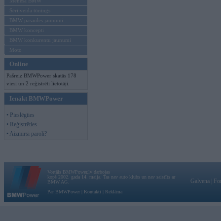
Mēneša BMW
Sērijveida tūnings
BMW pasaules jaunumi
BMW koncepti
BMW konkurentu jaunumi
Moto
Online
Pašreiz BMWPower skatās 178
viesi un 2 reģistrēti lietotāji.
Ienākt BMWPower
• Pieslēgties
• Reģistrēties
• Aizmirsi paroli?
Vortāls BMWPower.lv darbojas
kopš 2002. gada 14. maija. Tas nav auto klubs un nav saistīts ar
Galvena
|
Fo
BMW AG.
Par BMWPower
|
Kontakti
|
Reklāma