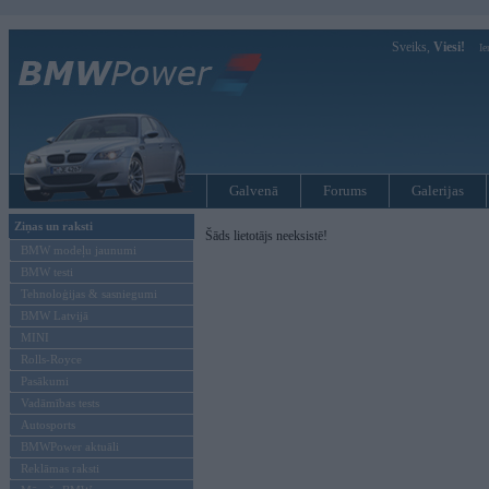
Sveiks,
Viesi!
Ie
Galvenā
Forums
Galerijas
Ziņas un raksti
Šāds lietotājs neeksistē!
BMW modeļu jaunumi
BMW testi
Tehnoloģijas & sasniegumi
BMW Latvijā
MINI
Rolls-Royce
Pasākumi
Vadāmības tests
Autosports
BMWPower aktuāli
Reklāmas raksti