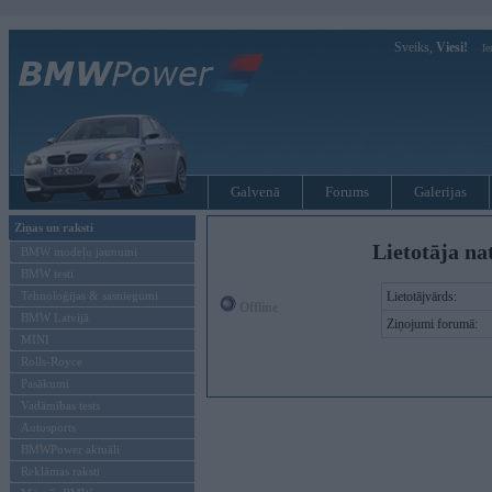
Sveiks,
Viesi!
Ie
Galvenā
Forums
Galerijas
Ziņas un raksti
Lietotāja na
BMW modeļu jaunumi
BMW testi
Tehnoloģijas & sasniegumi
Lietotājvārds:
Offline
BMW Latvijā
Ziņojumi forumā:
MINI
Rolls-Royce
Pasākumi
Vadāmības tests
Autosports
BMWPower aktuāli
Reklāmas raksti