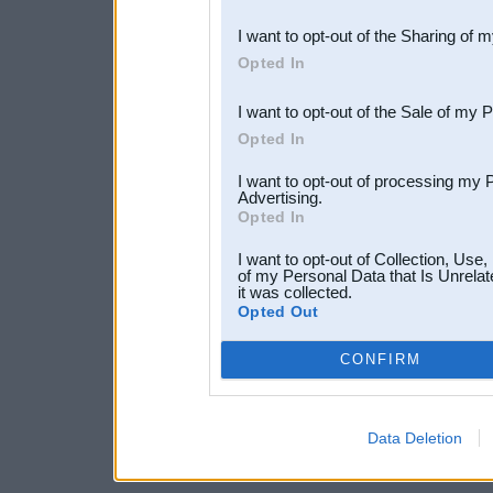
also be disclosed by us to 
I want to opt-out of the Sharing of 
Downstream Participants
th
Opted In
third parties.
I want to opt-out of the Sale of my 
Opted In
I want to opt-out of processing my 
Advertising.
Opted In
I want to opt-out of Collection, Use
of my Personal Data that Is Unrelat
it was collected.
Opted Out
CONFIRM
Data Deletion