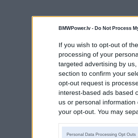
BMWPower.lv -
Do Not Process My
If you wish to opt-out of the
processing of your personal
targeted advertising by us
section to confirm your sel
opt-out request is proces
interest-based ads based o
us or personal information d
your opt-out. You may separ
disclosure of your personal
IAB’s list of downstream pa
Personal Data Processing Opt Outs