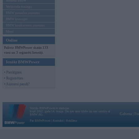
Mēneša BMW
Sērijveida tūnings
BMW pasaules jaunumi
BMW koncepti
BMW konkurentu jaunumi
Moto
Online
Pašreiz BMWPower skatās 133
viesi un 3 reģistrēti lietotāji.
Ienākt BMWPower
• Pieslēgties
• Reģistrēties
• Aizmirsi paroli?
Vortāls BMWPower.lv darbojas
kopš 2002. gada 14. maija. Tas nav auto klubs un nav saistīts ar
Galvena
|
Fo
BMW AG.
Par BMWPower
|
Kontakti
|
Reklāma