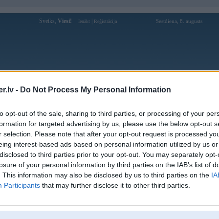
Sveiks,
Viesi!
|
Sestdiena, 8. augusts
Ienākt
Reģistrācija
Forums
Galerijas
Reģistrācija
Lietotāji
Meklētājs
.lv -
Do Not Process My Personal Information
Lietotāja narkomaans profils
to opt-out of the sale, sharing to third parties, or processing of your per
formation for targeted advertising by us, please use the below opt-out s
Lietotājvārds:
narkomaans
r selection. Please note that after your opt-out request is processed y
eing interest-based ads based on personal information utilized by us or
Braucu ar:
92` bmw 325i
disclosed to third parties prior to your opt-out. You may separately opt-
Ziņojumi forumā:
46
losure of your personal information by third parties on the IAB’s list of
Pēdējie ziņojumi forumā
[
]
. This information may also be disclosed by us to third parties on the
IA
Participants
that may further disclose it to other third parties.