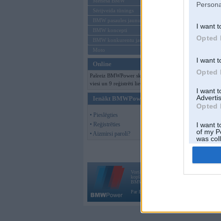
Mēneša BMW
Persona
Sērijveida tūnings
BMW pasaules jaunumi
I want t
BMW koncepti
Opted 
BMW konkurentu jaunumi
Moto
I want t
Online
Opted 
Pašreiz BMWPower skatās 211
viesi un 9 reģistrēti lietotāji.
I want 
Advertis
Ienākt BMWPower
Opted 
• Pieslēgties
• Reģistrēties
I want t
of my P
• Aizmirsi paroli?
was col
Opted 
Vortāls BMWPower.lv darbojas
kopš 2002. gada 14. maija. Tas nav auto klubs
BMW AG.
Par BMWPower
|
Kontakti
|
Reklāma