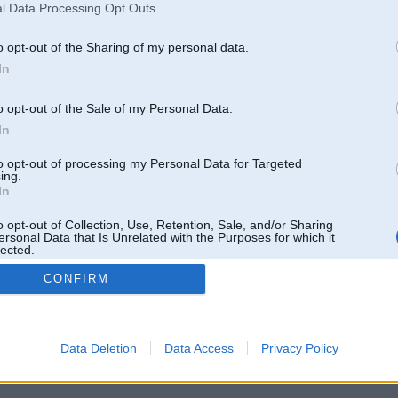
l Data Processing Opt Outs
o opt-out of the Sharing of my personal data.
In
o opt-out of the Sale of my Personal Data.
In
to opt-out of processing my Personal Data for Targeted
ing.
In
o opt-out of Collection, Use, Retention, Sale, and/or Sharing
ersonal Data that Is Unrelated with the Purposes for which it
lected.
Out
CONFIRM
 un nav saistīts ar
Galvena
|
Forums
|
Galerijas
|
Reģistrācija
|
Lietotaāji
|
Meklētājs
|
Reklā
Data Deletion
Data Access
Privacy Policy