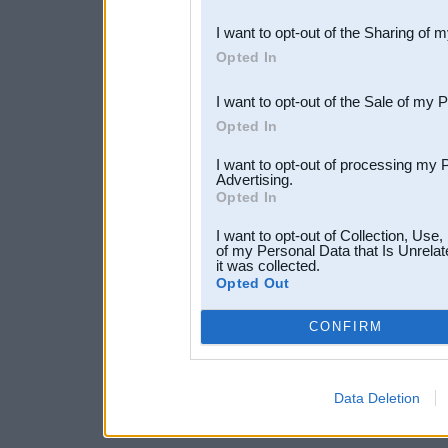
also be disclosed by us to 
I want to opt-out of the Sharing of 
Downstream Participants
th
Opted In
third parties.
I want to opt-out of the Sale of my 
Opted In
I want to opt-out of processing my 
Advertising.
Opted In
I want to opt-out of Collection, Use
of my Personal Data that Is Unrelat
it was collected.
Opted Out
CONFIRM
Data Deletion