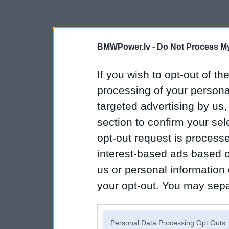
BMWPower.lv -
Do Not Process My
If you wish to opt-out of the
processing of your personal
targeted advertising by us
section to confirm your sel
opt-out request is proces
interest-based ads based o
us or personal information d
your opt-out. You may separ
disclosure of your personal
IAB’s list of downstream pa
Personal Data Processing Opt Outs