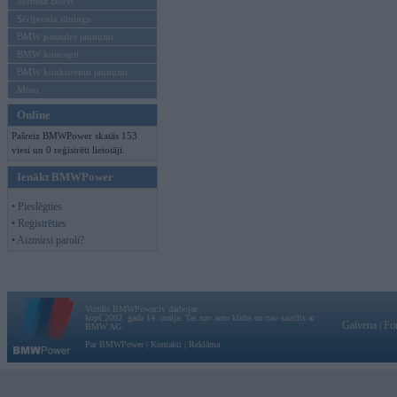
Mēneša BMW
Sērijveida tūnings
BMW pasaules jaunumi
BMW koncepti
BMW konkurentu jaunumi
Moto
Online
Pašreiz BMWPower skatās 153
viesi un 0 reģistrēti lietotāji.
Ienākt BMWPower
• Pieslēgties
• Reģistrēties
• Aizmirsi paroli?
Vortāls BMWPower.lv darbojas
kopš 2002. gada 14. maija. Tas nav auto klubs un nav saistīts ar
Galvena
|
Fo
BMW AG.
Par BMWPower
|
Kontakti
|
Reklāma