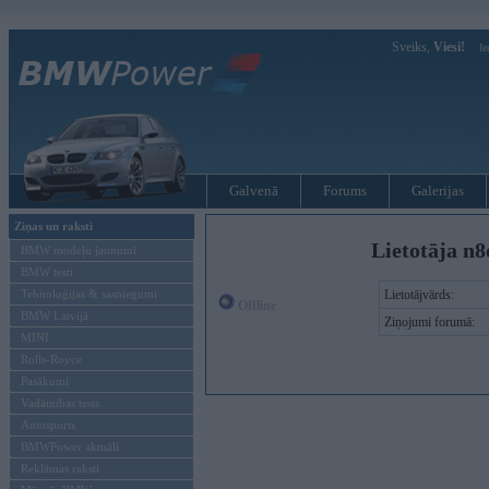
Sveiks,
Viesi!
Ie
Galvenā
Forums
Galerijas
Ziņas un raksti
Lietotāja n8
BMW modeļu jaunumi
BMW testi
Tehnoloģijas & sasniegumi
Lietotājvārds:
Offline
BMW Latvijā
Ziņojumi forumā:
MINI
Rolls-Royce
Pasākumi
Vadāmības tests
Autosports
BMWPower aktuāli
Reklāmas raksti