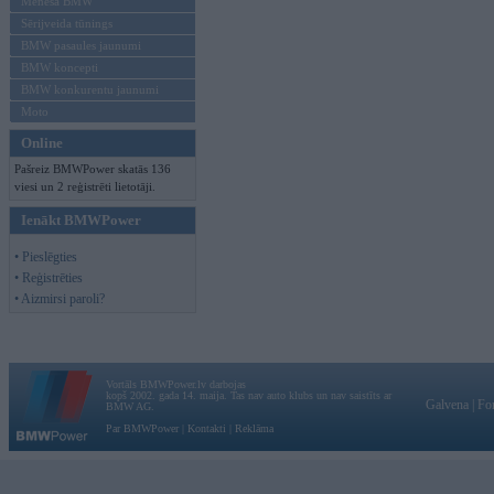
Mēneša BMW
Sērijveida tūnings
BMW pasaules jaunumi
BMW koncepti
BMW konkurentu jaunumi
Moto
Online
Pašreiz BMWPower skatās 136
viesi un 2 reģistrēti lietotāji.
Ienākt BMWPower
• Pieslēgties
• Reģistrēties
• Aizmirsi paroli?
Vortāls BMWPower.lv darbojas
kopš 2002. gada 14. maija. Tas nav auto klubs un nav saistīts ar
Galvena
|
Fo
BMW AG.
Par BMWPower
|
Kontakti
|
Reklāma