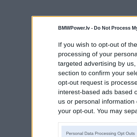
BMWPower.lv -
Do Not Process My
If you wish to opt-out of the
processing of your personal
targeted advertising by us
section to confirm your sel
opt-out request is proces
interest-based ads based o
us or personal information d
your opt-out. You may separ
disclosure of your personal
IAB’s list of downstream pa
Personal Data Processing Opt Outs