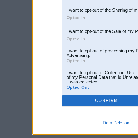
also be disclosed by us to 
I want to opt-out of the Sharing of 
Downstream Participants
th
Opted In
third parties.
I want to opt-out of the Sale of my 
Opted In
I want to opt-out of processing my 
Advertising.
Opted In
I want to opt-out of Collection, Use
of my Personal Data that Is Unrelat
it was collected.
Opted Out
CONFIRM
Data Deletion