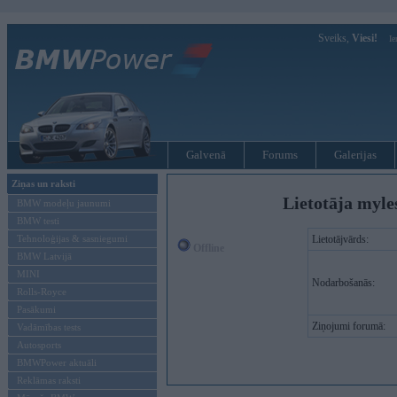
Sveiks,
Viesi!
Ie
Galvenā
Forums
Galerijas
Ziņas un raksti
Lietotāja myle
BMW modeļu jaunumi
BMW testi
Tehnoloģijas & sasniegumi
Lietotājvārds:
Offline
BMW Latvijā
MINI
Nodarbošanās:
Rolls-Royce
Pasākumi
Ziņojumi forumā:
Vadāmības tests
Autosports
BMWPower aktuāli
Reklāmas raksti