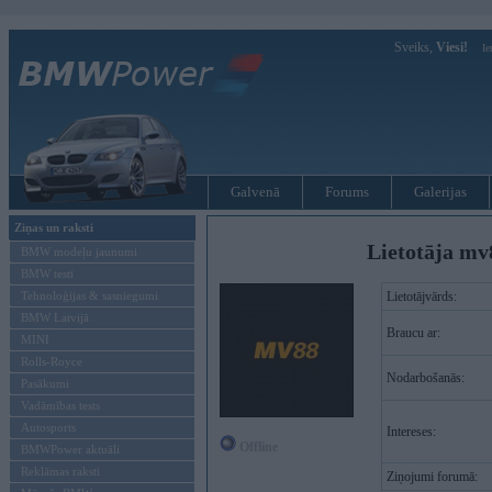
Sveiks,
Viesi!
Ie
Galvenā
Forums
Galerijas
Ziņas un raksti
Lietotāja mv
BMW modeļu jaunumi
BMW testi
Tehnoloģijas & sasniegumi
Lietotājvārds:
BMW Latvijā
Braucu ar:
MINI
Rolls-Royce
Nodarbošanās:
Pasākumi
Vadāmības tests
Autosports
Intereses:
Offline
BMWPower aktuāli
Reklāmas raksti
Ziņojumi forumā: