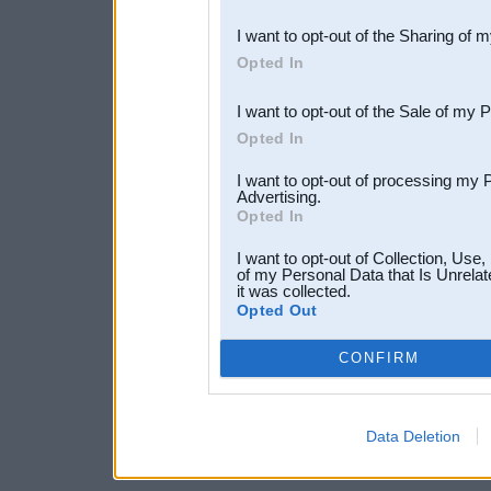
also be disclosed by us to 
I want to opt-out of the Sharing of 
Downstream Participants
th
Opted In
third parties.
I want to opt-out of the Sale of my 
Opted In
I want to opt-out of processing my 
Advertising.
Opted In
I want to opt-out of Collection, Use
of my Personal Data that Is Unrelat
it was collected.
Opted Out
CONFIRM
Data Deletion