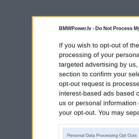
BMWPower.lv -
Do Not Process My
If you wish to opt-out of the
processing of your personal
targeted advertising by us
section to confirm your sel
opt-out request is proces
interest-based ads based o
us or personal information d
your opt-out. You may separ
disclosure of your personal
IAB’s list of downstream pa
Personal Data Processing Opt Outs