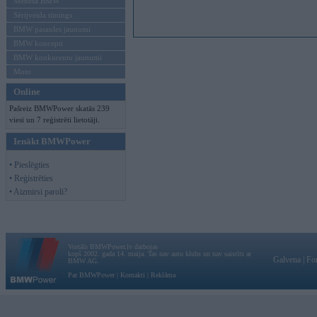
Mēneša BMW
Sērijveida tūnings
BMW pasaules jaunumi
BMW koncepti
BMW konkurentu jaunumi
Moto
Online
Pašreiz BMWPower skatās 239
viesi un 7 reģistrēti lietotāji.
Ienākt BMWPower
• Pieslēgties
• Reģistrēties
• Aizmirsi paroli?
Vortāls BMWPower.lv darbojas
kopš 2002. gada 14. maija. Tas nav auto klubs un nav saistīts ar
Galvena
|
Fo
BMW AG.
Par BMWPower
|
Kontakti
|
Reklāma