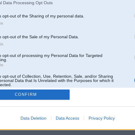
l Data Processing Opt Outs
o opt-out of the Sharing of my personal data.
In
o opt-out of the Sale of my Personal Data.
In
to opt-out of processing my Personal Data for Targeted
ing.
In
o opt-out of Collection, Use, Retention, Sale, and/or Sharing
ersonal Data that Is Unrelated with the Purposes for which it
lected.
Out
CONFIRM
 un nav saistīts ar
Galvena
|
Forums
|
Galerijas
|
Reģistrācija
|
Lietotaāji
|
Meklētājs
|
Reklā
Data Deletion
Data Access
Privacy Policy