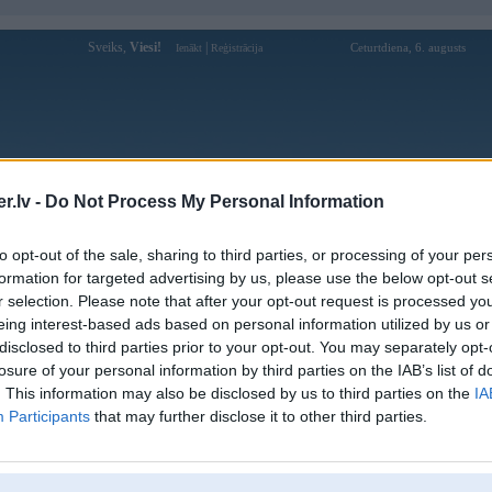
Sveiks,
Viesi!
|
Ceturtdiena, 6. augusts
Ienākt
Reģistrācija
Forums
Galerijas
Reģistrācija
Lietotāji
Meklētājs
.lv -
Do Not Process My Personal Information
Lietotāja mv66xin profils
to opt-out of the sale, sharing to third parties, or processing of your per
formation for targeted advertising by us, please use the below opt-out s
Lietotājvārds:
mv66xin
r selection. Please note that after your opt-out request is processed y
eing interest-based ads based on personal information utilized by us or
Ziņojumi forumā:
0
disclosed to third parties prior to your opt-out. You may separately opt-
Pēdējie ziņojumi forumā
[
]
losure of your personal information by third parties on the IAB’s list of
. This information may also be disclosed by us to third parties on the
IA
Participants
that may further disclose it to other third parties.