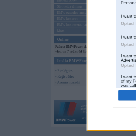
Mēneša BMW
Persona
Sērijveida tūnings
BMW pasaules jaunumi
I want t
BMW koncepti
Opted 
BMW konkurentu jaunumi
Moto
I want t
Online
Opted 
Pašreiz BMWPower skatās 495
viesi un 7 reģistrēti lietotāji.
I want 
Advertis
Ienākt BMWPower
Opted 
• Pieslēgties
• Reģistrēties
I want t
of my P
• Aizmirsi paroli?
was col
Opted 
Vortāls BMWPower.lv darbojas
kopš 2002. gada 14. maija. Tas nav auto klubs
BMW AG.
Par BMWPower
|
Kontakti
|
Reklāma