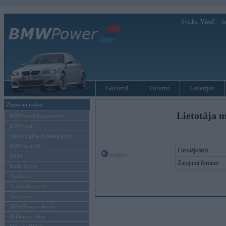
Sveiks,
Viesi!
Ie
Galvenā
Forums
Galerijas
Ziņas un raksti
Lietotāja m
BMW modeļu jaunumi
BMW testi
Tehnoloģijas & sasniegumi
BMW Latvijā
Lietotājvārds:
Offline
MINI
Ziņojumi forumā:
Rolls-Royce
Pasākumi
Vadāmības tests
Autosports
BMWPower aktuāli
Reklāmas raksti