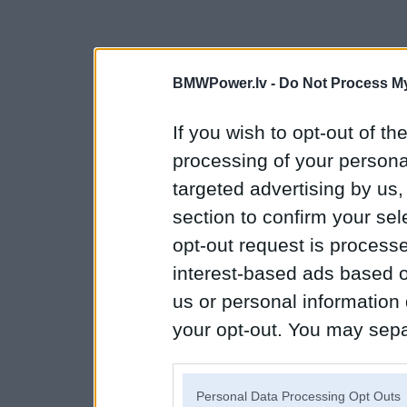
BMWPower.lv -
Do Not Process My
If you wish to opt-out of the
processing of your personal
targeted advertising by us
section to confirm your sel
opt-out request is proces
interest-based ads based o
us or personal information d
your opt-out. You may separ
disclosure of your personal
IAB’s list of downstream pa
Personal Data Processing Opt Outs