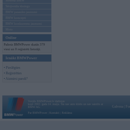
Mēneša BMW
Sērijveida tūnings
BMW pasaules jaunumi
BMW koncepti
BMW konkurentu jaunumi
Moto
Online
Pašreiz BMWPower skatās 379
viesi un 0 reģistrēti lietotāji.
Ienākt BMWPower
• Pieslēgties
• Reģistrēties
• Aizmirsi paroli?
Vortāls BMWPower.lv darbojas
kopš 2002. gada 14. maija. Tas nav auto klubs un nav saistīts ar
Galvena
|
Fo
BMW AG.
Par BMWPower
|
Kontakti
|
Reklāma