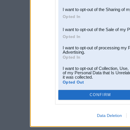
also be disclosed by us to 
I want to opt-out of the Sharing of 
Downstream Participants
th
Opted In
third parties.
I want to opt-out of the Sale of my 
Opted In
I want to opt-out of processing my 
Advertising.
Opted In
I want to opt-out of Collection, Use
of my Personal Data that Is Unrelat
it was collected.
Opted Out
CONFIRM
Data Deletion