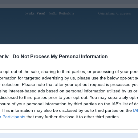
Sveiks,
Viesi!
|
Ceturtdiena, 6. augusts
Ienākt
Reģistrācija
Forums
Galerijas
Reģistrācija
Lietotāji
Meklētājs
.lv -
Do Not Process My Personal Information
Lietotāja muktujanis profils
to opt-out of the sale, sharing to third parties, or processing of your per
formation for targeted advertising by us, please use the below opt-out s
Pēdējo reizi manīts: 08. Dec 2009, 12:40
r selection. Please note that after your opt-out request is processed y
eing interest-based ads based on personal information utilized by us or
Lietotājvārds:
muktujanis
disclosed to third parties prior to your opt-out. You may separately opt-
Pilsēta:
Rīga
losure of your personal information by third parties on the IAB’s list of
Ziņojumi forumā:
1
. This information may also be disclosed by us to third parties on the
IA
Participants
that may further disclose it to other third parties.
Pēdējie ziņojumi forumā
[
]