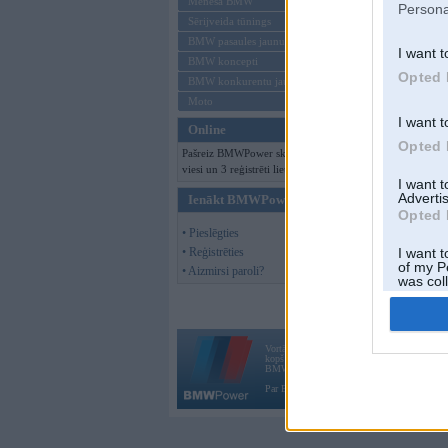
Mēneša BMW
Persona
Sērijveida tūnings
BMW pasaules jaunumi
I want t
BMW koncepti
Opted 
BMW konkurentu jaunumi
Moto
I want t
Online
Opted 
Pašreiz BMWPower skatās 504
viesi un 3 reģistrēti lietotāji.
I want 
Advertis
Ienākt BMWPower
Opted 
• Pieslēgties
• Reģistrēties
I want t
of my P
• Aizmirsi paroli?
was col
Opted 
Vortāls BMWPower.lv darbojas
kopš 2002. gada 14. maija. Tas nav auto klubs
BMW AG.
Par BMWPower
|
Kontakti
|
Reklāma