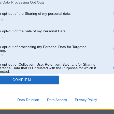
l Data Processing Opt Outs
o opt-out of the Sharing of my personal data.
In
o opt-out of the Sale of my Personal Data.
In
to opt-out of processing my Personal Data for Targeted
ing.
In
o opt-out of Collection, Use, Retention, Sale, and/or Sharing
ersonal Data that Is Unrelated with the Purposes for which it
lected.
Out
CONFIRM
 un nav saistīts ar
Galvena
|
Forums
|
Galerijas
|
Reģistrācija
|
Lietotaāji
|
Meklētājs
|
Reklā
Data Deletion
Data Access
Privacy Policy