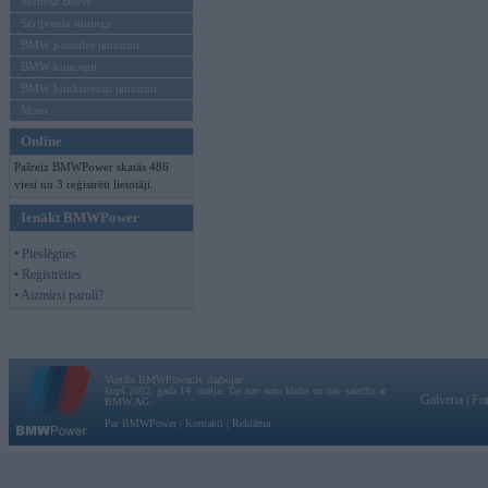
Mēneša BMW
Sērijveida tūnings
BMW pasaules jaunumi
BMW koncepti
BMW konkurentu jaunumi
Moto
Online
Pašreiz BMWPower skatās 486
viesi un 3 reģistrēti lietotāji.
Ienākt BMWPower
• Pieslēgties
• Reģistrēties
• Aizmirsi paroli?
Vortāls BMWPower.lv darbojas
kopš 2002. gada 14. maija. Tas nav auto klubs un nav saistīts ar
Galvena
|
Fo
BMW AG.
Par BMWPower
|
Kontakti
|
Reklāma