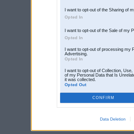
also be disclosed by us to 
I want to opt-out of the Sharing of 
Downstream Participants
th
Opted In
third parties.
I want to opt-out of the Sale of my 
Opted In
I want to opt-out of processing my 
Advertising.
Opted In
I want to opt-out of Collection, Use
of my Personal Data that Is Unrelat
it was collected.
Opted Out
CONFIRM
Data Deletion