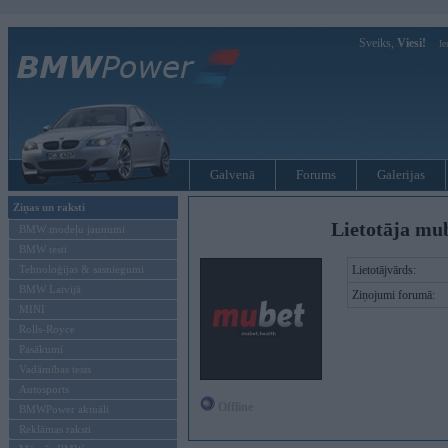
Sveiks,
Viesi!
Ie
Galvenā
Forums
Galerijas
Ziņas un raksti
Lietotāja mub
BMW modeļu jaunumi
BMW testi
Tehnoloģijas & sasniegumi
Lietotājvārds:
BMW Latvijā
Ziņojumi forumā:
MINI
Rolls-Royce
Pasākumi
Vadāmības tests
Autosports
Offline
BMWPower aktuāli
Reklāmas raksti