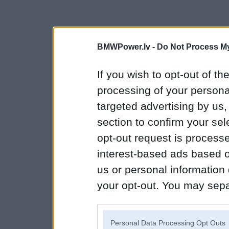
BMWPower.lv -
Do Not Process My
If you wish to opt-out of the
processing of your personal
targeted advertising by us
section to confirm your sel
opt-out request is proces
interest-based ads based o
us or personal information d
your opt-out. You may separ
disclosure of your personal
IAB’s list of downstream pa
Personal Data Processing Opt Outs