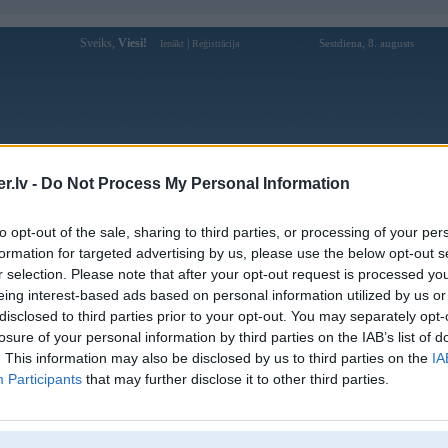
Sveiks,
Viesi!
|
Sestdiena, 8. augusts
Ienākt
Reģistrācija
Forums
Galerijas
Reģistrācija
Lietotāji
Meklētājs
.lv -
Do Not Process My Personal Information
Lietotāja mtree profils
to opt-out of the sale, sharing to third parties, or processing of your per
formation for targeted advertising by us, please use the below opt-out s
Pēdējo reizi manīts: 31. May 2024, 10:25
r selection. Please note that after your opt-out request is processed y
eing interest-based ads based on personal information utilized by us or
Lietotājvārds:
mtree
disclosed to third parties prior to your opt-out. You may separately opt-
Ziņojumi forumā:
1
losure of your personal information by third parties on the IAB’s list of
Pēdējie ziņojumi forumā
[
]
. This information may also be disclosed by us to third parties on the
IA
Participants
that may further disclose it to other third parties.