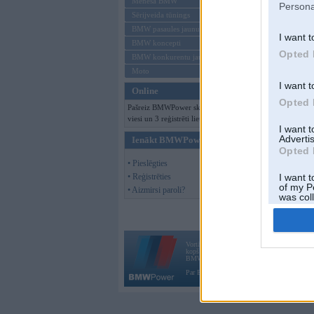
Mēneša BMW
Persona
Sērijveida tūnings
BMW pasaules jaunumi
I want t
BMW koncepti
Opted 
BMW konkurentu jaunumi
Moto
I want t
Online
Opted 
Pašreiz BMWPower skatās 113
viesi un 3 reģistrēti lietotāji.
I want 
Advertis
Ienākt BMWPower
Opted 
• Pieslēgties
• Reģistrēties
I want t
of my P
• Aizmirsi paroli?
was col
Opted 
Vortāls BMWPower.lv darbojas
kopš 2002. gada 14. maija. Tas nav auto klubs
BMW AG.
Par BMWPower
|
Kontakti
|
Reklāma