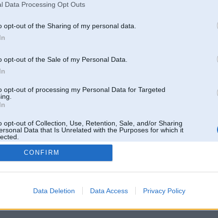
l Data Processing Opt Outs
o opt-out of the Sharing of my personal data.
In
o opt-out of the Sale of my Personal Data.
In
to opt-out of processing my Personal Data for Targeted
ing.
In
o opt-out of Collection, Use, Retention, Sale, and/or Sharing
ersonal Data that Is Unrelated with the Purposes for which it
lected.
Out
CONFIRM
 un nav saistīts ar
Galvena
|
Forums
|
Galerijas
|
Reģistrācija
|
Lietotaāji
|
Meklētājs
|
Reklā
Data Deletion
Data Access
Privacy Policy