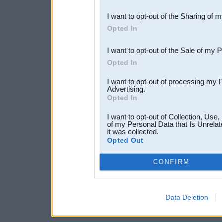
also be disclosed by us to 
I want to opt-out of the Sharing of 
Downstream Participants
th
Opted In
third parties.
I want to opt-out of the Sale of my 
Opted In
I want to opt-out of processing my 
Advertising.
Opted In
I want to opt-out of Collection, Use
of my Personal Data that Is Unrelat
it was collected.
Opted Out
CONFIRM
Data Deletion