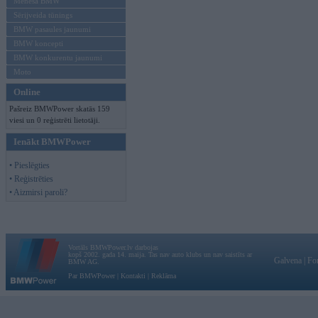
Mēneša BMW
Sērijveida tūnings
BMW pasaules jaunumi
BMW koncepti
BMW konkurentu jaunumi
Moto
Online
Pašreiz BMWPower skatās 159
viesi un 0 reģistrēti lietotāji.
Ienākt BMWPower
• Pieslēgties
• Reģistrēties
• Aizmirsi paroli?
Vortāls BMWPower.lv darbojas
kopš 2002. gada 14. maija. Tas nav auto klubs un nav saistīts ar
Galvena
|
Fo
BMW AG.
Par BMWPower
|
Kontakti
|
Reklāma