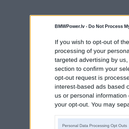
BMWPower.lv -
Do Not Process My
If you wish to opt-out of the
processing of your personal
targeted advertising by us
section to confirm your sel
opt-out request is proces
interest-based ads based o
us or personal information d
your opt-out. You may separ
disclosure of your personal
IAB’s list of downstream pa
Personal Data Processing Opt Outs