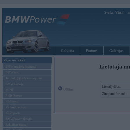
Sveiks,
Viesi!
Ie
Galvenā
Forums
Galerijas
Ziņas un raksti
Lietotāja mr
BMW modeļu jaunumi
BMW testi
Tehnoloģijas & sasniegumi
BMW Latvijā
Lietotājvārds:
Offline
MINI
Ziņojumi forumā:
Rolls-Royce
Pasākumi
Vadāmības tests
Autosports
BMWPower aktuāli
Reklāmas raksti