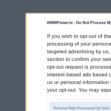
BMWPower.lv -
Do Not Process My
If you wish to opt-out of the
processing of your personal
targeted advertising by us
section to confirm your sel
opt-out request is proces
interest-based ads based o
us or personal information d
your opt-out. You may separ
disclosure of your personal
IAB’s list of downstream pa
Personal Data Processing Opt Outs