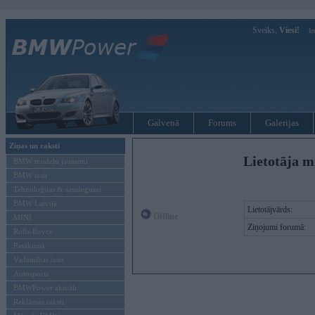
Sveiks,
Viesi!
Ie
Galvenā
Forums
Galerijas
Ziņas un raksti
Lietotāja m
BMW modeļu jaunumi
BMW testi
Tehnoloģijas & sasniegumi
BMW Latvijā
Lietotājvārds:
Offline
MINI
Ziņojumi forumā:
Rolls-Royce
Pasākumi
Vadāmības tests
Autosports
BMWPower aktuāli
Reklāmas raksti