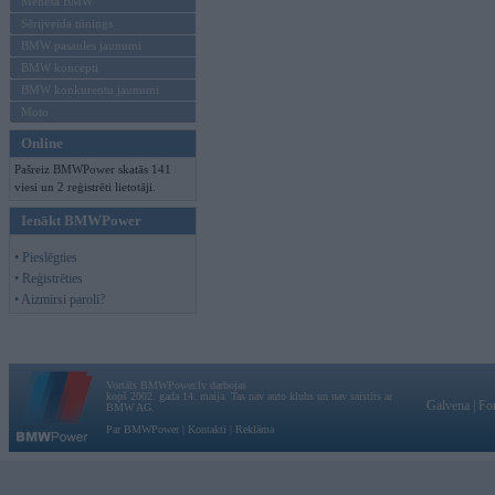
Mēneša BMW
Sērijveida tūnings
BMW pasaules jaunumi
BMW koncepti
BMW konkurentu jaunumi
Moto
Online
Pašreiz BMWPower skatās 141
viesi un 2 reģistrēti lietotāji.
Ienākt BMWPower
• Pieslēgties
• Reģistrēties
• Aizmirsi paroli?
Vortāls BMWPower.lv darbojas
kopš 2002. gada 14. maija. Tas nav auto klubs un nav saistīts ar
Galvena
|
Fo
BMW AG.
Par BMWPower
|
Kontakti
|
Reklāma