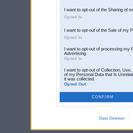
also be disclosed by us to 
I want to opt-out of the Sharing of 
Downstream Participants
th
Opted In
third parties.
I want to opt-out of the Sale of my 
Opted In
I want to opt-out of processing my 
Advertising.
Opted In
I want to opt-out of Collection, Use
of my Personal Data that Is Unrelat
it was collected.
Opted Out
CONFIRM
Data Deletion