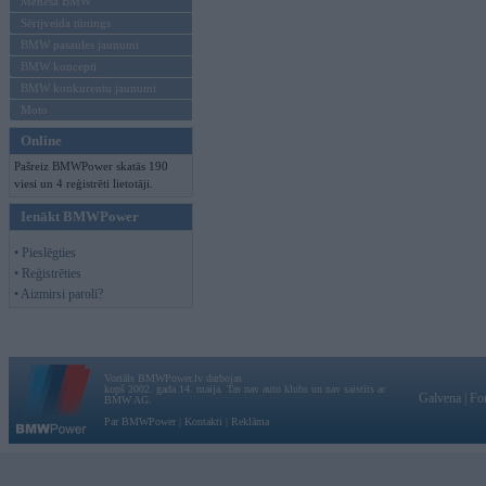
Mēneša BMW
Sērijveida tūnings
BMW pasaules jaunumi
BMW koncepti
BMW konkurentu jaunumi
Moto
Online
Pašreiz BMWPower skatās 190
viesi un 4 reģistrēti lietotāji.
Ienākt BMWPower
• Pieslēgties
• Reģistrēties
• Aizmirsi paroli?
Vortāls BMWPower.lv darbojas
kopš 2002. gada 14. maija. Tas nav auto klubs un nav saistīts ar
Galvena
|
Fo
BMW AG.
Par BMWPower
|
Kontakti
|
Reklāma