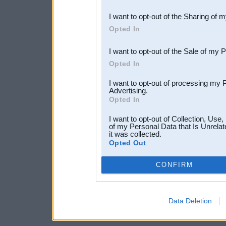
also be disclosed by us to 
I want to opt-out of the Sharing of 
Downstream Participants
th
Opted In
third parties.
I want to opt-out of the Sale of my 
Opted In
I want to opt-out of processing my 
Advertising.
Opted In
I want to opt-out of Collection, Use
of my Personal Data that Is Unrelat
it was collected.
Opted Out
CONFIRM
Data Deletion