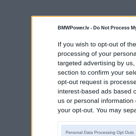
BMWPower.lv -
Do Not Process My
If you wish to opt-out of the
processing of your personal
targeted advertising by us
section to confirm your sel
opt-out request is proces
interest-based ads based o
us or personal information d
your opt-out. You may separ
disclosure of your personal
IAB’s list of downstream pa
Personal Data Processing Opt Outs