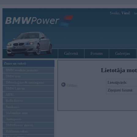
Sveiks,
Viesi!
Ie
Galvenā
Forums
Galerijas
Ziņas un raksti
Lietotāja mot
BMW modeļu jaunumi
BMW testi
Tehnoloģijas & sasniegumi
Lietotājvārds:
Offline
BMW Latvijā
Ziņojumi forumā:
MINI
Rolls-Royce
Pasākumi
Vadāmības tests
Autosports
BMWPower aktuāli
Reklāmas raksti