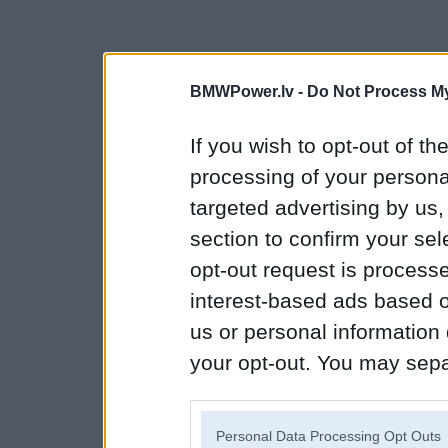
BMWPower.lv -
Do Not Process My
If you wish to opt-out of the
processing of your personal
targeted advertising by us
section to confirm your sel
opt-out request is proces
interest-based ads based o
us or personal information d
your opt-out. You may separ
disclosure of your personal
IAB’s list of downstream pa
Personal Data Processing Opt Outs