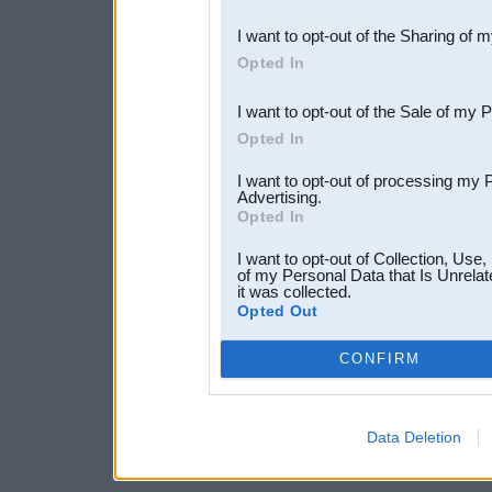
also be disclosed by us to 
I want to opt-out of the Sharing of 
Downstream Participants
th
Opted In
third parties.
I want to opt-out of the Sale of my 
Opted In
I want to opt-out of processing my 
Advertising.
Opted In
I want to opt-out of Collection, Use
of my Personal Data that Is Unrelat
it was collected.
Opted Out
CONFIRM
Data Deletion