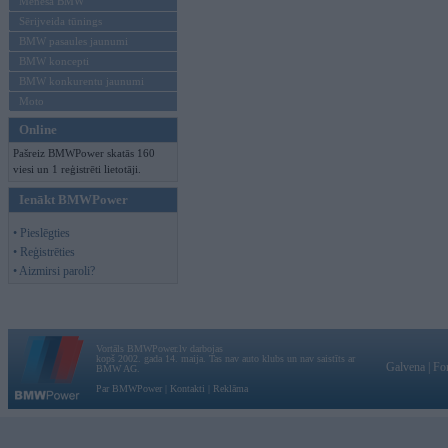
Mēneša BMW
Sērijveida tūnings
BMW pasaules jaunumi
BMW koncepti
BMW konkurentu jaunumi
Moto
Online
Pašreiz BMWPower skatās 160
viesi un 1 reģistrēti lietotāji.
Ienākt BMWPower
• Pieslēgties
• Reģistrēties
• Aizmirsi paroli?
Vortāls BMWPower.lv darbojas
kopš 2002. gada 14. maija. Tas nav auto klubs un nav saistīts ar
Galvena
|
Fo
BMW AG.
Par BMWPower
|
Kontakti
|
Reklāma