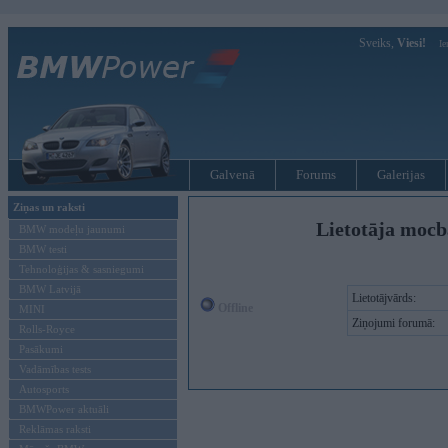
Sveiks,
Viesi!
Ie
Galvenā
Forums
Galerijas
Ziņas un raksti
Lietotāja mocb
BMW modeļu jaunumi
BMW testi
Tehnoloģijas & sasniegumi
BMW Latvijā
Lietotājvārds:
Offline
MINI
Ziņojumi forumā:
Rolls-Royce
Pasākumi
Vadāmības tests
Autosports
BMWPower aktuāli
Reklāmas raksti