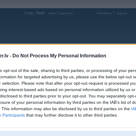
Sveiks,
Viesi!
|
Piektdiena, 7. augusts
Ienākt
Reģistrācija
Forums
Galerijas
Reģistrācija
Lietotāji
Meklētājs
.lv -
Do Not Process My Personal Information
Lietotāja mobifonts profils
to opt-out of the sale, sharing to third parties, or processing of your per
formation for targeted advertising by us, please use the below opt-out s
Lietotājvārds:
mobifonts
r selection. Please note that after your opt-out request is processed y
eing interest-based ads based on personal information utilized by us or
Ziņojumi forumā:
0
disclosed to third parties prior to your opt-out. You may separately opt-
Pēdējie ziņojumi forumā
[
]
losure of your personal information by third parties on the IAB’s list of
. This information may also be disclosed by us to third parties on the
IA
Participants
that may further disclose it to other third parties.