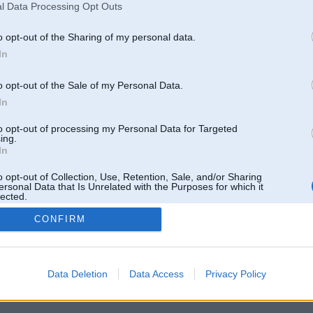
l Data Processing Opt Outs
o opt-out of the Sharing of my personal data.
In
o opt-out of the Sale of my Personal Data.
In
to opt-out of processing my Personal Data for Targeted
ing.
In
o opt-out of Collection, Use, Retention, Sale, and/or Sharing
ersonal Data that Is Unrelated with the Purposes for which it
lected.
Out
CONFIRM
 un nav saistīts ar
Galvena
|
Forums
|
Galerijas
|
Reģistrācija
|
Lietotaāji
|
Meklētājs
|
Reklā
Data Deletion
Data Access
Privacy Policy