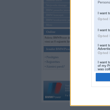
Mēneša BMW
Persona
Sērijveida tūnings
BMW pasaules jaunumi
I want t
BMW koncepti
Opted 
BMW konkurentu jaunumi
Moto
I want t
Online
Opted 
Pašreiz BMWPower skatās 117
viesi un 0 reģistrēti lietotāji.
I want 
Advertis
Ienākt BMWPower
Opted 
• Pieslēgties
• Reģistrēties
I want t
of my P
• Aizmirsi paroli?
was col
Opted 
Vortāls BMWPower.lv darbojas
kopš 2002. gada 14. maija. Tas nav auto klubs
BMW AG.
Par BMWPower
|
Kontakti
|
Reklāma