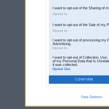
also be disclosed by us to 
I want to opt-out of the Sharing of 
Downstream Participants
th
Opted In
third parties.
I want to opt-out of the Sale of my 
Opted In
I want to opt-out of processing my 
Advertising.
Opted In
I want to opt-out of Collection, Use
of my Personal Data that Is Unrelat
it was collected.
Opted Out
CONFIRM
Data Deletion