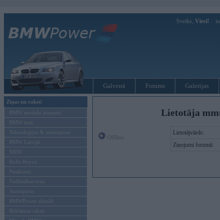
Sveiks,
Viesi!
Ie
Galvenā
Forums
Galerijas
Ziņas un raksti
Lietotāja mm
BMW modeļu jaunumi
BMW testi
Tehnoloģijas & sasniegumi
Lietotājvārds:
Offline
BMW Latvijā
Ziņojumi forumā:
MINI
Rolls-Royce
Pasākumi
Vadāmības tests
Autosports
BMWPower aktuāli
Reklāmas raksti