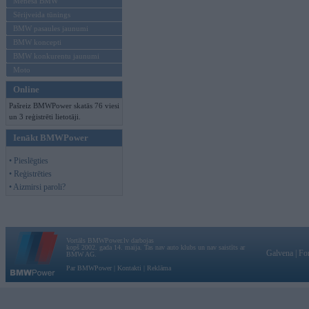
Mēneša BMW
Sērijveida tūnings
BMW pasaules jaunumi
BMW koncepti
BMW konkurentu jaunumi
Moto
Online
Pašreiz BMWPower skatās 76 viesi
un 3 reģistrēti lietotāji.
Ienākt BMWPower
• Pieslēgties
• Reģistrēties
• Aizmirsi paroli?
Vortāls BMWPower.lv darbojas
kopš 2002. gada 14. maija. Tas nav auto klubs un nav saistīts ar
Galvena
|
Fo
BMW AG.
Par BMWPower
|
Kontakti
|
Reklāma