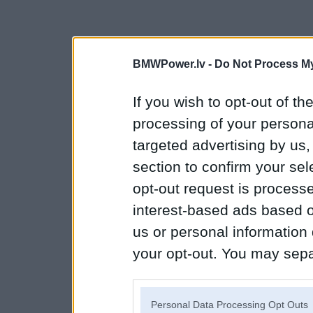
BMWPower.lv -
Do Not Process My
If you wish to opt-out of the
processing of your personal
targeted advertising by us
section to confirm your sel
opt-out request is proces
interest-based ads based o
us or personal information d
your opt-out. You may separ
disclosure of your personal
IAB’s list of downstream pa
Personal Data Processing Opt Outs