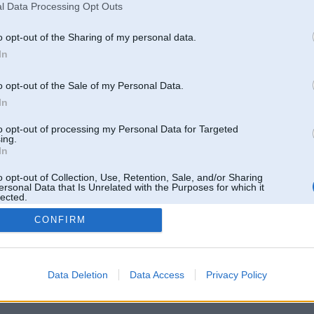
l Data Processing Opt Outs
o opt-out of the Sharing of my personal data.
In
o opt-out of the Sale of my Personal Data.
In
to opt-out of processing my Personal Data for Targeted
ing.
In
o opt-out of Collection, Use, Retention, Sale, and/or Sharing
ersonal Data that Is Unrelated with the Purposes for which it
lected.
Out
CONFIRM
 un nav saistīts ar
Galvena
|
Forums
|
Galerijas
|
Reģistrācija
|
Lietotaāji
|
Meklētājs
|
Reklā
Data Deletion
Data Access
Privacy Policy