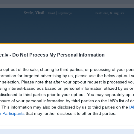
Sveiks,
Viesi!
|
Sestdiena, 8. augusts
Ienākt
Reģistrācija
Forums
Galerijas
Reģistrācija
Lietotāji
Meklētājs
.lv -
Do Not Process My Personal Information
Lietotāja mmoogripe profils
to opt-out of the sale, sharing to third parties, or processing of your per
formation for targeted advertising by us, please use the below opt-out s
Lietotājvārds:
mmoogripe
r selection. Please note that after your opt-out request is processed y
eing interest-based ads based on personal information utilized by us or
Ziņojumi forumā:
0
disclosed to third parties prior to your opt-out. You may separately opt-
Pēdējie ziņojumi forumā
[
]
losure of your personal information by third parties on the IAB’s list of
. This information may also be disclosed by us to third parties on the
IA
Participants
that may further disclose it to other third parties.