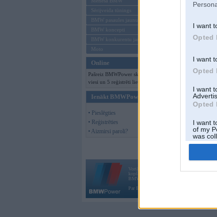
Mēneša BMW
Persona
Sērijveida tūnings
BMW pasaules jaunumi
I want t
BMW koncepti
Opted 
BMW konkurentu jaunumi
Moto
I want t
Online
Opted 
Pašreiz BMWPower skatās 144
viesi un 5 reģistrēti lietotāji.
I want 
Advertis
Ienākt BMWPower
Opted 
• Pieslēgties
• Reģistrēties
I want t
of my P
• Aizmirsi paroli?
was col
Opted 
Vortāls BMWPower.lv darbojas
kopš 2002. gada 14. maija. Tas nav auto klubs
BMW AG.
Par BMWPower
|
Kontakti
|
Reklāma