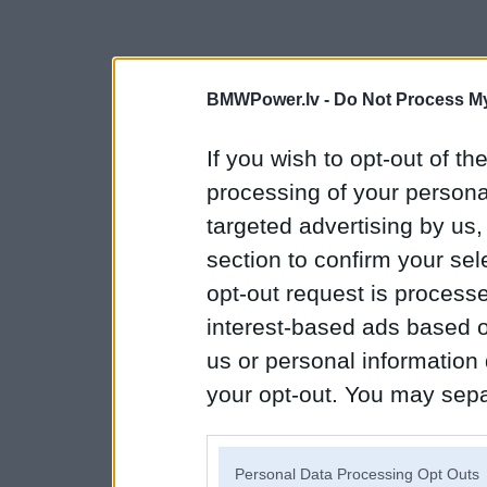
BMWPower.lv -
Do Not Process My
If you wish to opt-out of the
processing of your personal
targeted advertising by us
section to confirm your sel
opt-out request is proces
interest-based ads based o
us or personal information d
your opt-out. You may separ
disclosure of your personal
IAB’s list of downstream pa
Personal Data Processing Opt Outs