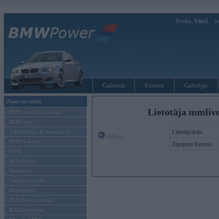
Sveiks,
Viesi!
Ie
Galvenā
Forums
Galerijas
Ziņas un raksti
Lietotāja mmliv
BMW modeļu jaunumi
BMW testi
Tehnoloģijas & sasniegumi
Lietotājvārds:
Offline
BMW Latvijā
Ziņojumi forumā:
MINI
Rolls-Royce
Pasākumi
Vadāmības tests
Autosports
BMWPower aktuāli
Reklāmas raksti