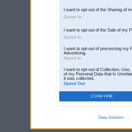
also be disclosed by us to 
I want to opt-out of the Sharing of 
Downstream Participants
th
Opted In
third parties.
I want to opt-out of the Sale of my 
Opted In
I want to opt-out of processing my 
Advertising.
Opted In
I want to opt-out of Collection, Use
of my Personal Data that Is Unrelat
it was collected.
Opted Out
CONFIRM
Data Deletion