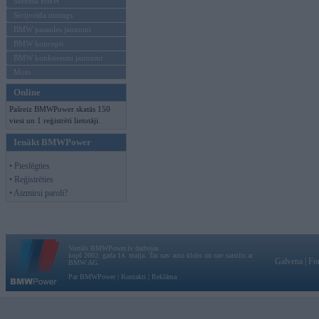
Mēneša BMW
Sērijveida tūnings
BMW pasaules jaunumi
BMW koncepti
BMW konkurentu jaunumi
Moto
Online
Pašreiz BMWPower skatās 150
viesi un 1 reģistrēti lietotāji.
Ienākt BMWPower
• Pieslēgties
• Reģistrēties
• Aizmirsi paroli?
Vortāls BMWPower.lv darbojas
kopš 2002. gada 14. maija. Tas nav auto klubs un nav saistīts ar
Galvena
|
Fo
BMW AG.
Par BMWPower
|
Kontakti
|
Reklāma