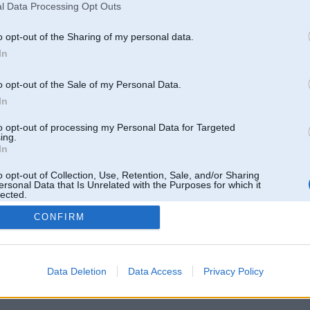
l Data Processing Opt Outs
o opt-out of the Sharing of my personal data.
In
o opt-out of the Sale of my Personal Data.
In
to opt-out of processing my Personal Data for Targeted
ing.
In
o opt-out of Collection, Use, Retention, Sale, and/or Sharing
ersonal Data that Is Unrelated with the Purposes for which it
lected.
Out
CONFIRM
 un nav saistīts ar
Galvena
|
Forums
|
Galerijas
|
Reģistrācija
|
Lietotaāji
|
Meklētājs
|
Reklā
Data Deletion
Data Access
Privacy Policy