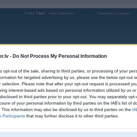
Sveiks,
Viesi!
|
Ceturtdiena, 6. augusts
Ienākt
Reģistrācija
Forums
Galerijas
Reģistrācija
Lietotāji
Meklētājs
.lv -
Do Not Process My Personal Information
Lietotāja mm99cx profils
to opt-out of the sale, sharing to third parties, or processing of your per
formation for targeted advertising by us, please use the below opt-out s
Lietotājvārds:
mm99cx
r selection. Please note that after your opt-out request is processed y
eing interest-based ads based on personal information utilized by us or
MM99 - TRang Chủ Chính Thức
Nodarbošanās:
MM99.com 2025
disclosed to third parties prior to your opt-out. You may separately opt-
Ziņojumi forumā:
0
losure of your personal information by third parties on the IAB’s list of
. This information may also be disclosed by us to third parties on the
IA
Pēdējie ziņojumi forumā
[
]
Participants
that may further disclose it to other third parties.