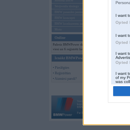
Mēneša BMW
Persona
Sērijveida tūnings
BMW pasaules jaunumi
I want t
BMW koncepti
Opted 
BMW konkurentu jaunumi
Moto
I want t
Online
Opted 
Pašreiz BMWPower skatās 128
viesi un 6 reģistrēti lietotāji.
I want 
Advertis
Ienākt BMWPower
Opted 
• Pieslēgties
• Reģistrēties
I want t
of my P
• Aizmirsi paroli?
was col
Opted 
Vortāls BMWPower.lv darbojas
kopš 2002. gada 14. maija. Tas nav auto klubs
BMW AG.
Par BMWPower
|
Kontakti
|
Reklāma