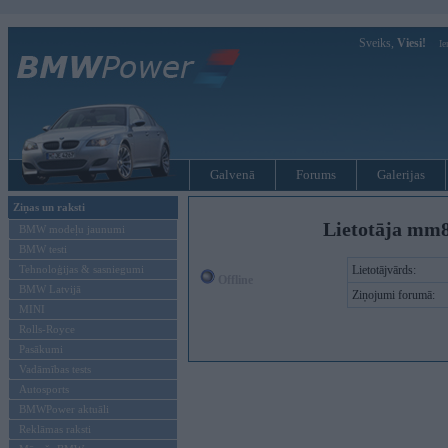
Sveiks,
Viesi!
Ie
Galvenā
Forums
Galerijas
Ziņas un raksti
Lietotāja mm
BMW modeļu jaunumi
BMW testi
Tehnoloģijas & sasniegumi
Lietotājvārds:
Offline
BMW Latvijā
Ziņojumi forumā:
MINI
Rolls-Royce
Pasākumi
Vadāmības tests
Autosports
BMWPower aktuāli
Reklāmas raksti