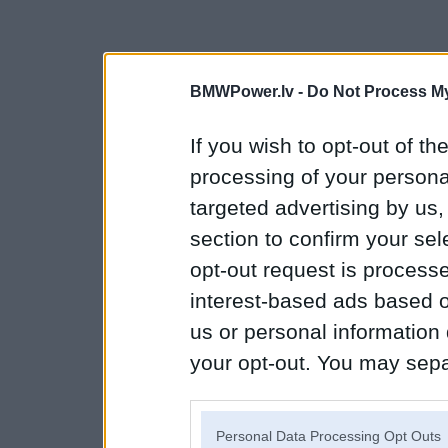
BMWPower.lv -
Do Not Process My
If you wish to opt-out of the
processing of your personal
targeted advertising by us
section to confirm your sel
opt-out request is proces
interest-based ads based o
us or personal information d
your opt-out. You may separ
disclosure of your personal
IAB’s list of downstream pa
Personal Data Processing Opt Outs