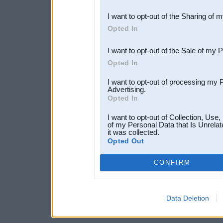
also be disclosed by us to 
I want to opt-out of the Sharing of 
Downstream Participants
th
Opted In
third parties.
I want to opt-out of the Sale of my 
Opted In
I want to opt-out of processing my 
Advertising.
Opted In
I want to opt-out of Collection, Use
of my Personal Data that Is Unrelat
it was collected.
Opted Out
CONFIRM
Data Deletion