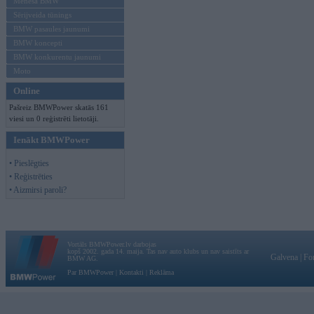
Mēneša BMW
Sērijveida tūnings
BMW pasaules jaunumi
BMW koncepti
BMW konkurentu jaunumi
Moto
Online
Pašreiz BMWPower skatās 161
viesi un 0 reģistrēti lietotāji.
Ienākt BMWPower
• Pieslēgties
• Reģistrēties
• Aizmirsi paroli?
Vortāls BMWPower.lv darbojas
kopš 2002. gada 14. maija. Tas nav auto klubs un nav saistīts ar
Galvena
|
Fo
BMW AG.
Par BMWPower
|
Kontakti
|
Reklāma