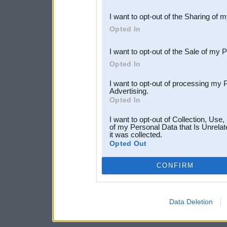
also be disclosed by us to 
I want to opt-out of the Sharing of 
Downstream Participants
th
Opted In
third parties.
I want to opt-out of the Sale of my 
Opted In
I want to opt-out of processing my 
Advertising.
Opted In
I want to opt-out of Collection, Use
of my Personal Data that Is Unrelat
it was collected.
Opted Out
CONFIRM
Data Deletion