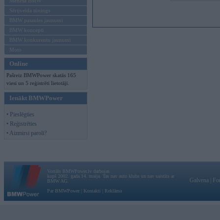
Mēneša BMW
Sērijveida tūnings
BMW pasaules jaunumi
BMW koncepti
BMW konkurentu jaunumi
Moto
Online
Pašreiz BMWPower skatās 165
viesi un 5 reģistrēti lietotāji.
Ienākt BMWPower
• Pieslēgties
• Reģistrēties
• Aizmirsi paroli?
Vortāls BMWPower.lv darbojas
kopš 2002. gada 14. maija. Tas nav auto klubs un nav saistīts ar
Galvena
|
Fo
BMW AG.
Par BMWPower
|
Kontakti
|
Reklāma