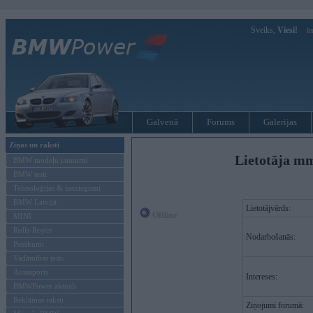
Sveiks,
Viesi!
Ie
Galvenā
Forums
Galerijas
Ziņas un raksti
Lietotāja m
BMW modeļu jaunumi
BMW testi
Tehnoloģijas & sasniegumi
BMW Latvijā
Lietotājvārds:
Offline
MINI
Rolls-Royce
Nodarbošanās:
Pasākumi
Vadāmības tests
Autosports
Intereses:
BMWPower aktuāli
Reklāmas raksti
Ziņojumi forumā: