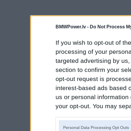
BMWPower.lv -
Do Not Process My
If you wish to opt-out of the
processing of your personal
targeted advertising by us
section to confirm your sel
opt-out request is proces
interest-based ads based o
us or personal information d
your opt-out. You may separ
disclosure of your personal
IAB’s list of downstream pa
Personal Data Processing Opt Outs