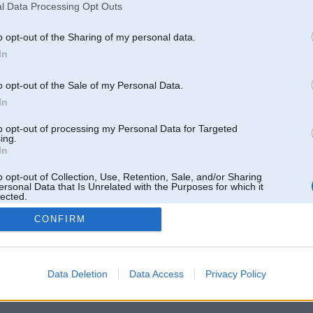
l Data Processing Opt Outs
o opt-out of the Sharing of my personal data.
In
o opt-out of the Sale of my Personal Data.
In
to opt-out of processing my Personal Data for Targeted
ing.
In
o opt-out of Collection, Use, Retention, Sale, and/or Sharing
ersonal Data that Is Unrelated with the Purposes for which it
lected.
Out
CONFIRM
 un nav saistīts ar
Galvena
|
Forums
|
Galerijas
|
Reģistrācija
|
Lietotaāji
|
Meklētājs
|
Reklā
Data Deletion
Data Access
Privacy Policy