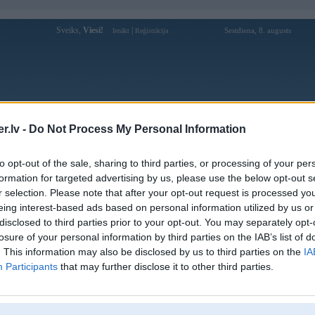
Sveiks,
Viesi!
|
Sestdiena, 8. augusts
Ienākt
Reģistrācija
Forums
Galerijas
Reģistrācija
Lietotāji
Meklētājs
.lv -
Do Not Process My Personal Information
Lietotāja mm88rent1 profils
to opt-out of the sale, sharing to third parties, or processing of your per
formation for targeted advertising by us, please use the below opt-out s
Lietotājvārds:
mm88rent1
r selection. Please note that after your opt-out request is processed y
eing interest-based ads based on personal information utilized by us or
Ziņojumi forumā:
0
disclosed to third parties prior to your opt-out. You may separately opt-
Pēdējie ziņojumi forumā
[
]
losure of your personal information by third parties on the IAB’s list of
. This information may also be disclosed by us to third parties on the
IA
Participants
that may further disclose it to other third parties.