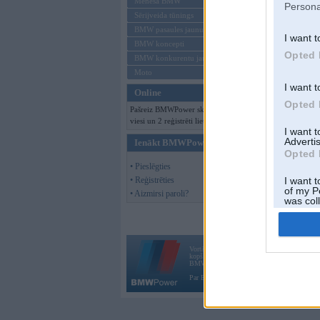
Mēneša BMW
Persona
Sērijveida tūnings
BMW pasaules jaunumi
I want t
BMW koncepti
Opted 
BMW konkurentu jaunumi
Moto
I want t
Online
Opted 
Pašreiz BMWPower skatās 123
viesi un 2 reģistrēti lietotāji.
I want 
Advertis
Ienākt BMWPower
Opted 
• Pieslēgties
• Reģistrēties
I want t
of my P
• Aizmirsi paroli?
was col
Opted 
Vortāls BMWPower.lv darbojas
kopš 2002. gada 14. maija. Tas nav auto klubs
BMW AG.
Par BMWPower
|
Kontakti
|
Reklāma