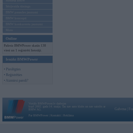
Mēneša BMW
Sērijveida tūnings
BMW pasaules jaunumi
BMW koncepti
BMW konkurentu jaunumi
Moto
Online
Pašreiz BMWPower skatās 138
viesi un 1 reģistrēti lietotāji.
Ienākt BMWPower
• Pieslēgties
• Reģistrēties
• Aizmirsi paroli?
Vortāls BMWPower.lv darbojas
kopš 2002. gada 14. maija. Tas nav auto klubs un nav saistīts ar
Galvena
|
Fo
BMW AG.
Par BMWPower
|
Kontakti
|
Reklāma