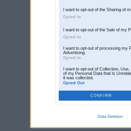
also be disclosed by us to 
I want to opt-out of the Sharing of 
Downstream Participants
th
Opted In
third parties.
I want to opt-out of the Sale of my 
Opted In
I want to opt-out of processing my 
Advertising.
Opted In
I want to opt-out of Collection, Use
of my Personal Data that Is Unrelat
it was collected.
Opted Out
CONFIRM
Data Deletion