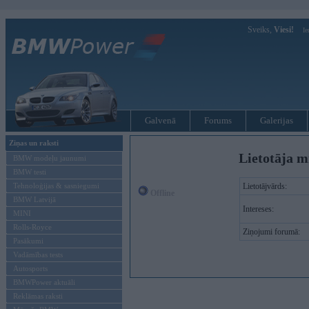
Sveiks,
Viesi!
Ie
Galvenā
Forums
Galerijas
Ziņas un raksti
Lietotāja m
BMW modeļu jaunumi
BMW testi
Tehnoloģijas & sasniegumi
Lietotājvārds:
Offline
BMW Latvijā
Intereses:
MINI
Rolls-Royce
Ziņojumi forumā:
Pasākumi
Vadāmības tests
Autosports
BMWPower aktuāli
Reklāmas raksti