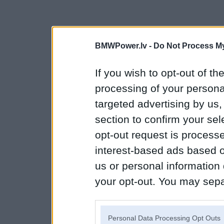
BMWPower.lv -
Do Not Process My
If you wish to opt-out of the
processing of your personal
targeted advertising by us
section to confirm your sel
opt-out request is proces
interest-based ads based o
us or personal information d
your opt-out. You may separ
disclosure of your personal
IAB’s list of downstream pa
Personal Data Processing Opt Outs