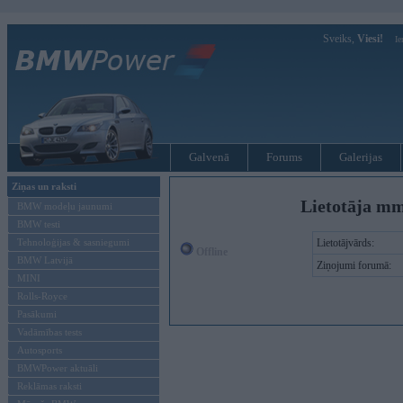
Sveiks,
Viesi!
Ie
Galvenā
Forums
Galerijas
Ziņas un raksti
Lietotāja mm
BMW modeļu jaunumi
BMW testi
Tehnoloģijas & sasniegumi
Lietotājvārds:
Offline
BMW Latvijā
Ziņojumi forumā:
MINI
Rolls-Royce
Pasākumi
Vadāmības tests
Autosports
BMWPower aktuāli
Reklāmas raksti