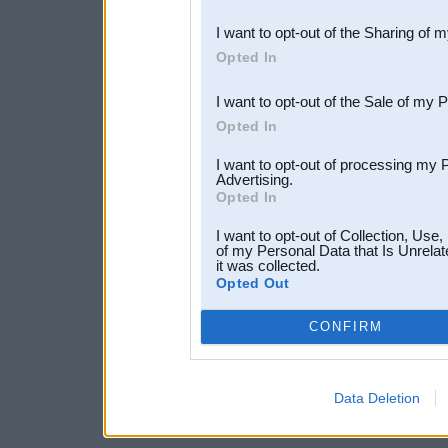
also be disclosed by us to 
I want to opt-out of the Sharing of 
Downstream Participants
th
Opted In
third parties.
I want to opt-out of the Sale of my 
Opted In
I want to opt-out of processing my 
Advertising.
Opted In
I want to opt-out of Collection, Use
of my Personal Data that Is Unrelat
it was collected.
Opted Out
CONFIRM
Data Deletion