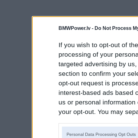
BMWPower.lv -
Do Not Process My
If you wish to opt-out of the
processing of your personal
targeted advertising by us
section to confirm your sel
opt-out request is proces
interest-based ads based o
us or personal information d
your opt-out. You may separ
disclosure of your personal
IAB’s list of downstream pa
Personal Data Processing Opt Outs