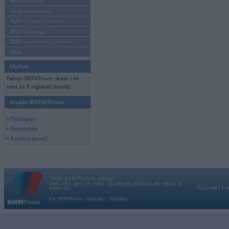
Mēneša BMW
Sērijveida tūnings
BMW pasaules jaunumi
BMW koncepti
BMW konkurentu jaunumi
Moto
Online
Pašreiz BMWPower skatās 146
viesi un 8 reģistrēti lietotāji.
Ienākt BMWPower
• Pieslēgties
• Reģistrēties
• Aizmirsi paroli?
Vortāls BMWPower.lv darbojas
kopš 2002. gada 14. maija. Tas nav auto klubs un nav saistīts ar
Galvena
|
Fo
BMW AG.
Par BMWPower
|
Kontakti
|
Reklāma