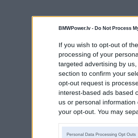
BMWPower.lv -
Do Not Process My
If you wish to opt-out of the
processing of your personal
targeted advertising by us
section to confirm your sel
opt-out request is proces
interest-based ads based o
us or personal information d
your opt-out. You may separ
disclosure of your personal
IAB’s list of downstream pa
Personal Data Processing Opt Outs