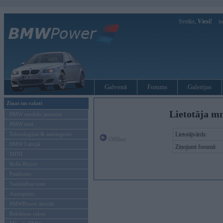
Sveiks,
Viesi!
Ie
Galvenā
Forums
Galerijas
Ziņas un raksti
Lietotāja m
BMW modeļu jaunumi
BMW testi
Tehnoloģijas & sasniegumi
Lietotājvārds:
Offline
BMW Latvijā
Ziņojumi forumā:
MINI
Rolls-Royce
Pasākumi
Vadāmības tests
Autosports
BMWPower aktuāli
Reklāmas raksti