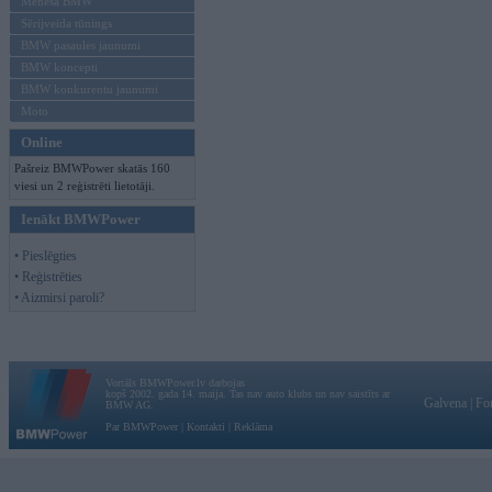
Mēneša BMW
Sērijveida tūnings
BMW pasaules jaunumi
BMW koncepti
BMW konkurentu jaunumi
Moto
Online
Pašreiz BMWPower skatās 160
viesi un 2 reģistrēti lietotāji.
Ienākt BMWPower
• Pieslēgties
• Reģistrēties
• Aizmirsi paroli?
Vortāls BMWPower.lv darbojas
kopš 2002. gada 14. maija. Tas nav auto klubs un nav saistīts ar
Galvena
|
Fo
BMW AG.
Par BMWPower
|
Kontakti
|
Reklāma