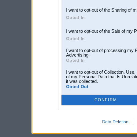
also be disclosed by us to 
I want to opt-out of the Sharing of 
Downstream Participants
th
Opted In
third parties.
I want to opt-out of the Sale of my 
Opted In
I want to opt-out of processing my 
Advertising.
Opted In
I want to opt-out of Collection, Use
of my Personal Data that Is Unrelat
it was collected.
Opted Out
CONFIRM
Data Deletion