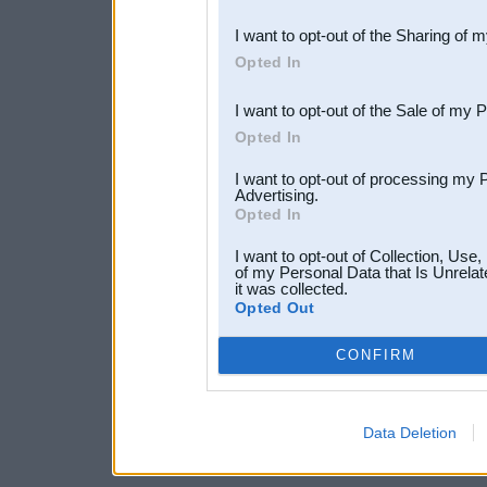
also be disclosed by us to 
I want to opt-out of the Sharing of 
Downstream Participants
th
Opted In
third parties.
I want to opt-out of the Sale of my 
Opted In
I want to opt-out of processing my 
Advertising.
Opted In
I want to opt-out of Collection, Use
of my Personal Data that Is Unrelat
it was collected.
Opted Out
CONFIRM
Data Deletion