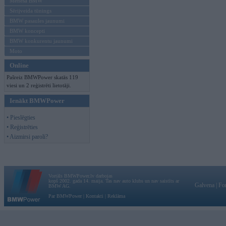
Mēneša BMW
Sērijveida tūnings
BMW pasaules jaunumi
BMW koncepti
BMW konkurentu jaunumi
Moto
Online
Pašreiz BMWPower skatās 119
viesi un 2 reģistrēti lietotāji.
Ienākt BMWPower
• Pieslēgties
• Reģistrēties
• Aizmirsi paroli?
Vortāls BMWPower.lv darbojas
kopš 2002. gada 14. maija. Tas nav auto klubs un nav saistīts ar
Galvena
|
Fo
BMW AG.
Par BMWPower
|
Kontakti
|
Reklāma