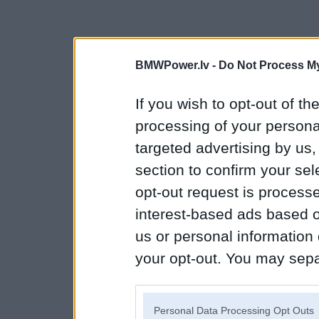
BMWPower.lv -
Do Not Process My
If you wish to opt-out of the
processing of your personal
targeted advertising by us
section to confirm your sel
opt-out request is proces
interest-based ads based o
us or personal information d
your opt-out. You may separ
disclosure of your personal
IAB’s list of downstream pa
Personal Data Processing Opt Outs