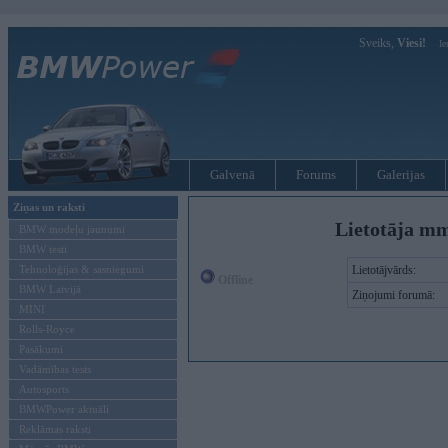
Sveiks,
Viesi!
Ie
Galvenā
Forums
Galerijas
Ziņas un raksti
Lietotāja mm
BMW modeļu jaunumi
BMW testi
Tehnoloģijas & sasniegumi
Lietotājvārds:
Offline
BMW Latvijā
Ziņojumi forumā:
MINI
Rolls-Royce
Pasākumi
Vadāmības tests
Autosports
BMWPower aktuāli
Reklāmas raksti