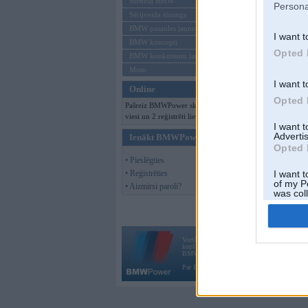
Mēneša BMW
Persona
Sērijveida tūnings
BMW pasaules jaunumi
I want t
BMW koncepti
Opted 
BMW konkurentu jaunumi
Moto
I want t
Online
Opted 
Pašreiz BMWPower skatās 170
viesi un 2 reģistrēti lietotāji.
I want 
Advertis
Ienākt BMWPower
Opted 
• Pieslēgties
• Reģistrēties
I want t
of my P
• Aizmirsi paroli?
was col
Opted 
Vortāls BMWPower.lv darbojas
kopš 2002. gada 14. maija. Tas nav auto klubs
BMW AG.
Par BMWPower
|
Kontakti
|
Reklāma