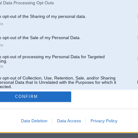
l Data Processing Opt Outs
o opt-out of the Sharing of my personal data.
In
o opt-out of the Sale of my Personal Data.
In
to opt-out of processing my Personal Data for Targeted
ing.
In
o opt-out of Collection, Use, Retention, Sale, and/or Sharing
ersonal Data that Is Unrelated with the Purposes for which it
lected.
Out
CONFIRM
 un nav saistīts ar
Galvena
|
Forums
|
Galerijas
|
Reģistrācija
|
Lietotaāji
|
Meklētājs
|
Reklā
Data Deletion
Data Access
Privacy Policy