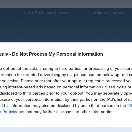
Sveiks,
Viesi!
|
Piektdiena, 7. augusts
Ienākt
Reģistrācija
Forums
Galerijas
Reģistrācija
Lietotāji
Meklētājs
.lv -
Do Not Process My Personal Information
Lietotāja mistersbleks profils
to opt-out of the sale, sharing to third parties, or processing of your per
formation for targeted advertising by us, please use the below opt-out s
Pēdējo reizi manīts: 26. Aug 2012, 23:12
r selection. Please note that after your opt-out request is processed y
eing interest-based ads based on personal information utilized by us or
Lietotājvārds:
mistersbleks
disclosed to third parties prior to your opt-out. You may separately opt-
Ziņojumi forumā:
135
losure of your personal information by third parties on the IAB’s list of
Pēdējie ziņojumi forumā
[
]
. This information may also be disclosed by us to third parties on the
IA
Participants
that may further disclose it to other third parties.