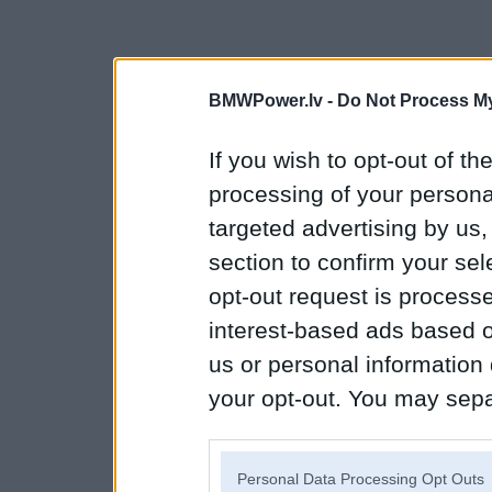
BMWPower.lv -
Do Not Process My
If you wish to opt-out of the
processing of your personal
targeted advertising by us
section to confirm your sel
opt-out request is proces
interest-based ads based o
us or personal information d
your opt-out. You may separ
disclosure of your personal
IAB’s list of downstream pa
Personal Data Processing Opt Outs