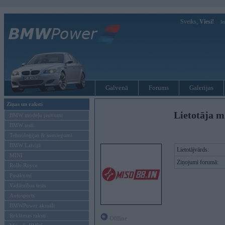
Sveiks,
Viesi!
Ie
Galvenā
Forums
Galerijas
Ziņas un raksti
Lietotāja m
BMW modeļu jaunumi
BMW testi
Tehnoloģijas & sasniegumi
BMW Latvijā
Lietotājvārds:
MINI
Ziņojumi forumā:
Rolls-Royce
Pasākumi
Vadāmības tests
Autosports
BMWPower aktuāli
Reklāmas raksti
Offline