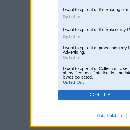
also be disclosed by us to 
I want to opt-out of the Sharing of 
Downstream Participants
th
Opted In
third parties.
I want to opt-out of the Sale of my 
Opted In
I want to opt-out of processing my 
Advertising.
Opted In
I want to opt-out of Collection, Use
of my Personal Data that Is Unrelat
it was collected.
Opted Out
CONFIRM
Data Deletion