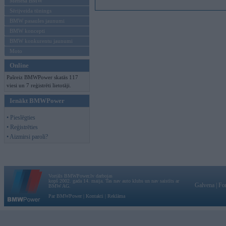
Mēneša BMW
Sērijveida tūnings
BMW pasaules jaunumi
BMW koncepti
BMW konkurentu jaunumi
Moto
Online
Pašreiz BMWPower skatās 117
viesi un 7 reģistrēti lietotāji.
Ienākt BMWPower
• Pieslēgties
• Reģistrēties
• Aizmirsi paroli?
Vortāls BMWPower.lv darbojas
kopš 2002. gada 14. maija. Tas nav auto klubs un nav saistīts ar
Galvena
|
Fo
BMW AG.
Par BMWPower
|
Kontakti
|
Reklāma