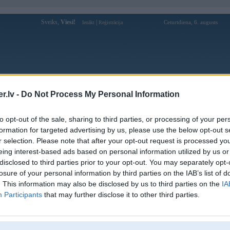
Sveiks,
Viesi!
|
Ceturtdiena, 6. augusts
Ienākt
Reģistrācija
Forums
Galerijas
Reģistrācija
Lietotāji
Meklētājs
.lv -
Do Not Process My Personal Information
Lietotāja miska profils
to opt-out of the sale, sharing to third parties, or processing of your per
formation for targeted advertising by us, please use the below opt-out s
Pēdējo reizi manīts: 05. Jul 2011, 14:07
r selection. Please note that after your opt-out request is processed y
eing interest-based ads based on personal information utilized by us or
Lietotājvārds:
miska
disclosed to third parties prior to your opt-out. You may separately opt-
Pilsēta:
Rīga
losure of your personal information by third parties on the IAB’s list of
Braucu ar:
Tramvaju
. This information may also be disclosed by us to third parties on the
IA
Ziņojumi forumā:
32
Participants
that may further disclose it to other third parties.
Pēdējie ziņojumi forumā
[
]