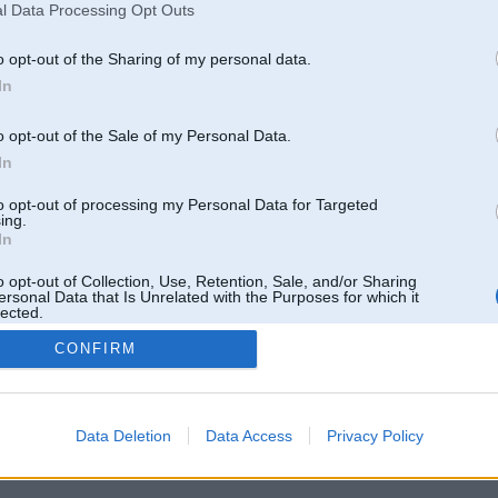
l Data Processing Opt Outs
o opt-out of the Sharing of my personal data.
In
o opt-out of the Sale of my Personal Data.
In
to opt-out of processing my Personal Data for Targeted
ing.
In
o opt-out of Collection, Use, Retention, Sale, and/or Sharing
ersonal Data that Is Unrelated with the Purposes for which it
lected.
Out
CONFIRM
 un nav saistīts ar
Galvena
|
Forums
|
Galerijas
|
Reģistrācija
|
Lietotaāji
|
Meklētājs
|
Reklā
Data Deletion
Data Access
Privacy Policy