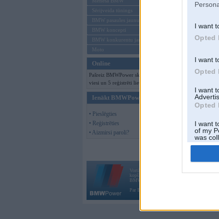
Mēneša BMW
Persona
Sērijveida tūnings
BMW pasaules jaunumi
I want t
BMW koncepti
Opted 
BMW konkurentu jaunumi
Moto
I want t
Online
Opted 
Pašreiz BMWPower skatās 158
viesi un 5 reģistrēti lietotāji.
I want 
Advertis
Ienākt BMWPower
Opted 
• Pieslēgties
• Reģistrēties
I want t
of my P
• Aizmirsi paroli?
was col
Opted 
Vortāls BMWPower.lv darbojas
kopš 2002. gada 14. maija. Tas nav auto klubs
BMW AG.
Par BMWPower
|
Kontakti
|
Reklāma