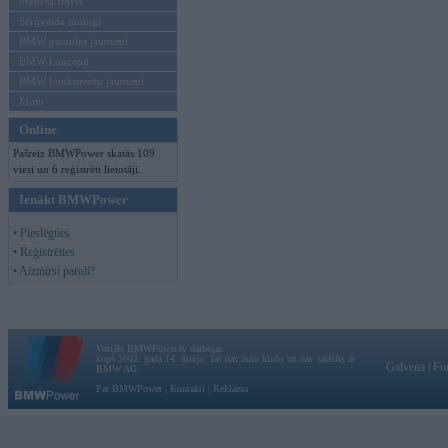
Mēneša BMW
Sērijveida tūnings
BMW pasaules jaunumi
BMW koncepti
BMW konkurentu jaunumi
Moto
Online
Pašreiz BMWPower skatās 109
viesi un 6 reģistrēti lietotāji.
Ienākt BMWPower
• Pieslēgties
• Reģistrēties
• Aizmirsi paroli?
Vortāls BMWPower.lv darbojas
kopš 2002. gada 14. maija. Tas nav auto klubs un nav saistīts ar
Galvena
|
Fo
BMW AG.
Par BMWPower
|
Kontakti
|
Reklāma