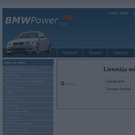
Sveiks,
Viesi!
Ie
Galvenā
Forums
Galerijas
Ziņas un raksti
Lietotāja mi
BMW modeļu jaunumi
BMW testi
Tehnoloģijas & sasniegumi
Lietotājvārds:
Offline
BMW Latvijā
Ziņojumi forumā:
MINI
Rolls-Royce
Pasākumi
Vadāmības tests
Autosports
BMWPower aktuāli
Reklāmas raksti