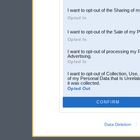
also be disclosed by us to 
I want to opt-out of the Sharing of 
Downstream Participants
th
Opted In
third parties.
I want to opt-out of the Sale of my 
Opted In
I want to opt-out of processing my 
Advertising.
Opted In
I want to opt-out of Collection, Use
of my Personal Data that Is Unrelat
it was collected.
Opted Out
CONFIRM
Data Deletion