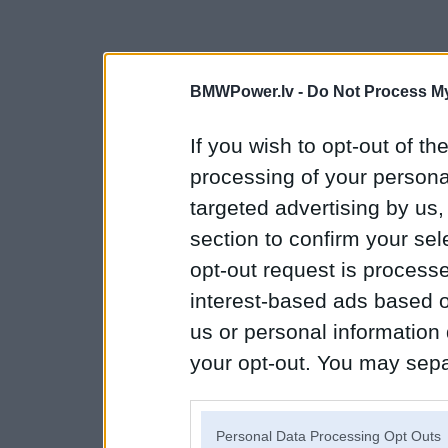
BMWPower.lv -
Do Not Process My
If you wish to opt-out of the
processing of your personal
targeted advertising by us
section to confirm your sel
opt-out request is proces
interest-based ads based o
us or personal information d
your opt-out. You may separ
disclosure of your personal
IAB’s list of downstream pa
Personal Data Processing Opt Outs