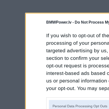
BMWPower.lv -
Do Not Process My
If you wish to opt-out of the
processing of your personal
targeted advertising by us
section to confirm your sel
opt-out request is proces
interest-based ads based o
us or personal information d
your opt-out. You may separ
disclosure of your personal
IAB’s list of downstream pa
Personal Data Processing Opt Outs