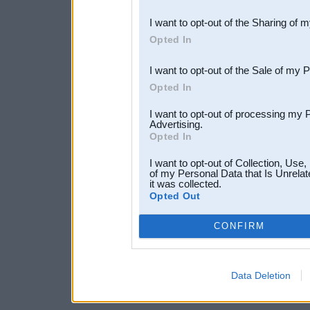
also be disclosed by us to 
I want to opt-out of the Sharing of 
Downstream Participants
th
Opted In
third parties.
I want to opt-out of the Sale of my 
Opted In
I want to opt-out of processing my 
Advertising.
Opted In
I want to opt-out of Collection, Use
of my Personal Data that Is Unrelat
it was collected.
Opted Out
CONFIRM
Data Deletion