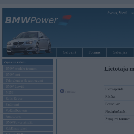
Sveiks,
Viesi!
Ie
Galvenā
Forums
Galerijas
Ziņas un raksti
Lietotāja m
BMW modeļu jaunumi
BMW testi
Tehnoloģijas & sasniegumi
BMW Latvijā
Lietotājvārds:
Offline
MINI
Pilsēta:
Rolls-Royce
Braucu ar:
Pasākumi
Vadāmības tests
Nodarbošanās:
Autosports
Ziņojumi forumā:
BMWPower aktuāli
Reklāmas raksti