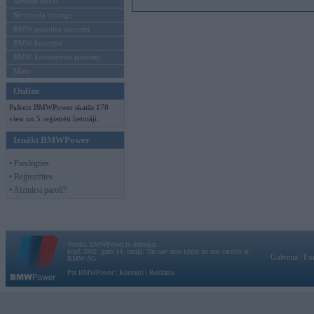
Mēneša BMW
Sērijveida tūnings
BMW pasaules jaunumi
BMW koncepti
BMW konkurentu jaunumi
Moto
Online
Pašreiz BMWPower skatās 178
viesi un 5 reģistrēti lietotāji.
Ienākt BMWPower
• Pieslēgties
• Reģistrēties
• Aizmirsi paroli?
Vortāls BMWPower.lv darbojas
kopš 2002. gada 14. maija. Tas nav auto klubs un nav saistīts ar
Galvena
|
Fo
BMW AG.
Par BMWPower
|
Kontakti
|
Reklāma