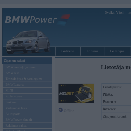
Sveiks,
Viesi!
Ie
Galvenā
Forums
Galerijas
Ziņas un raksti
Lietotāja m
BMW modeļu jaunumi
BMW testi
Tehnoloģijas & sasniegumi
BMW Latvijā
Lietotājvārds:
MINI
Pilsēta:
Rolls-Royce
Braucu ar:
Pasākumi
Vadāmības tests
Intereses:
Offline
Autosports
Ziņojumi forumā:
BMWPower aktuāli
Reklāmas raksti