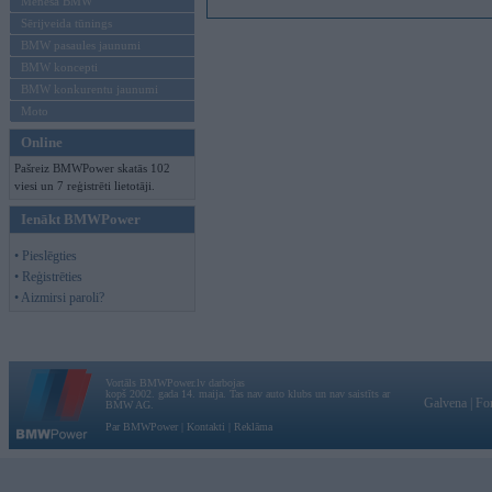
Mēneša BMW
Sērijveida tūnings
BMW pasaules jaunumi
BMW koncepti
BMW konkurentu jaunumi
Moto
Online
Pašreiz BMWPower skatās 102
viesi un 7 reģistrēti lietotāji.
Ienākt BMWPower
• Pieslēgties
• Reģistrēties
• Aizmirsi paroli?
Vortāls BMWPower.lv darbojas
kopš 2002. gada 14. maija. Tas nav auto klubs un nav saistīts ar
Galvena
|
Fo
BMW AG.
Par BMWPower
|
Kontakti
|
Reklāma