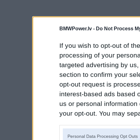
BMWPower.lv -
Do Not Process My
If you wish to opt-out of the
processing of your personal
targeted advertising by us
section to confirm your sel
opt-out request is proces
interest-based ads based o
us or personal information d
your opt-out. You may separ
disclosure of your personal
IAB’s list of downstream pa
Personal Data Processing Opt Outs