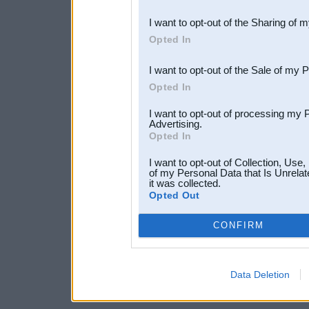
also be disclosed by us to 
I want to opt-out of the Sharing of 
Downstream Participants
th
Opted In
third parties.
I want to opt-out of the Sale of my 
Opted In
I want to opt-out of processing my 
Advertising.
Opted In
I want to opt-out of Collection, Use
of my Personal Data that Is Unrelat
it was collected.
Opted Out
CONFIRM
Data Deletion