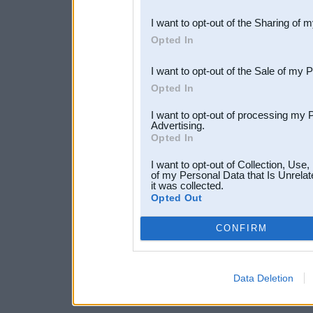
also be disclosed by us to 
I want to opt-out of the Sharing of 
Downstream Participants
th
Opted In
third parties.
I want to opt-out of the Sale of my 
Opted In
I want to opt-out of processing my 
Advertising.
Opted In
I want to opt-out of Collection, Use
of my Personal Data that Is Unrelat
it was collected.
Opted Out
CONFIRM
Data Deletion