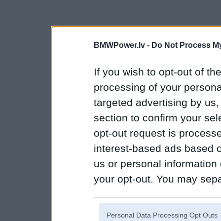
BMWPower.lv -
Do Not Process My
If you wish to opt-out of the
processing of your personal
targeted advertising by us
section to confirm your sel
opt-out request is proces
interest-based ads based o
us or personal information d
your opt-out. You may separ
disclosure of your personal
IAB’s list of downstream pa
Personal Data Processing Opt Outs