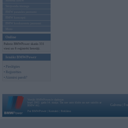
Mēneša BMW
Sērijveida tūnings
BMW pasaules jaunumi
BMW koncepti
BMW konkurentu jaunumi
Moto
Online
Pašreiz BMWPower skatās 331
viesi un 6 reģistrēti lietotāji.
Ienākt BMWPower
• Pieslēgties
• Reģistrēties
• Aizmirsi paroli?
Vortāls BMWPower.lv darbojas
kopš 2002. gada 14. maija. Tas nav auto klubs un nav saistīts ar
Galvena
|
Fo
BMW AG.
Par BMWPower
|
Kontakti
|
Reklāma