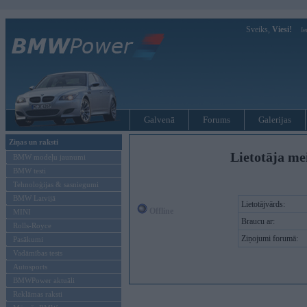
Sveiks,
Viesi!
Ie
Galvenā
Forums
Galerijas
Ziņas un raksti
Lietotāja me
BMW modeļu jaunumi
BMW testi
Tehnoloģijas & sasniegumi
BMW Latvijā
Lietotājvārds:
Offline
MINI
Braucu ar:
Rolls-Royce
Ziņojumi forumā:
Pasākumi
Vadāmības tests
Autosports
BMWPower aktuāli
Reklāmas raksti