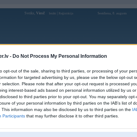
Sveiks,
Viesi!
|
Sestdiena, 8. augusts
Ienākt
Reģistrācija
Forums
Galerijas
Reģistrācija
Lietotāji
Meklētājs
.lv -
Do Not Process My Personal Information
Lietotāja mednieks1980 profils
to opt-out of the sale, sharing to third parties, or processing of your per
formation for targeted advertising by us, please use the below opt-out s
Pēdējo reizi manīts: 23. Oct 2012, 11:20
r selection. Please note that after your opt-out request is processed y
eing interest-based ads based on personal information utilized by us or
Lietotājvārds:
mednieks1980
disclosed to third parties prior to your opt-out. You may separately opt-
Pilsēta:
Dobele
losure of your personal information by third parties on the IAB’s list of
Braucu ar:
BMW320 E36
. This information may also be disclosed by us to third parties on the
IA
Nodarbošanās:
Šis un tas
Participants
that may further disclose it to other third parties.
Intereses:
Šis un tas
Ziņojumi forumā:
17