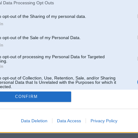
Pēdējie ziņojumi forumā
l Data Processing Opt Outs
[
]
o opt-out of the Sharing of my personal data.
In
o opt-out of the Sale of my Personal Data.
In
to opt-out of processing my Personal Data for Targeted
ing.
In
o opt-out of Collection, Use, Retention, Sale, and/or Sharing
ersonal Data that Is Unrelated with the Purposes for which it
lected.
Out
CONFIRM
 un nav saistīts ar
Galvena
|
Forums
|
Galerijas
|
Reģistrācija
|
Lietotaāji
|
Meklētājs
|
Reklā
Data Deletion
Data Access
Privacy Policy