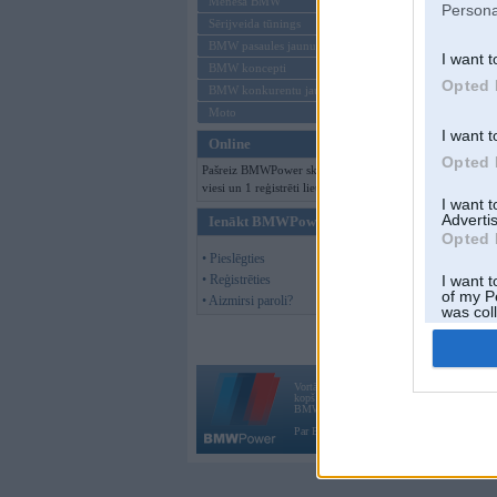
Mēneša BMW
Persona
Sērijveida tūnings
BMW pasaules jaunumi
I want t
BMW koncepti
Opted 
BMW konkurentu jaunumi
Moto
I want t
Online
Opted 
Pašreiz BMWPower skatās 315
viesi un 1 reģistrēti lietotāji.
I want 
Advertis
Ienākt BMWPower
Opted 
• Pieslēgties
• Reģistrēties
I want t
of my P
• Aizmirsi paroli?
was col
Opted 
Vortāls BMWPower.lv darbojas
kopš 2002. gada 14. maija. Tas nav auto klubs
BMW AG.
Par BMWPower
|
Kontakti
|
Reklāma