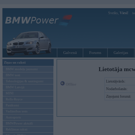
Sveiks,
Viesi!
Ie
Galvenā
Forums
Galerijas
Ziņas un raksti
Lietotāja mc
BMW modeļu jaunumi
BMW testi
Tehnoloģijas & sasniegumi
Lietotājvārds:
Offline
BMW Latvijā
Nodarbošanās:
MINI
Ziņojumi forumā:
Rolls-Royce
Pasākumi
Vadāmības tests
Autosports
BMWPower aktuāli
Reklāmas raksti