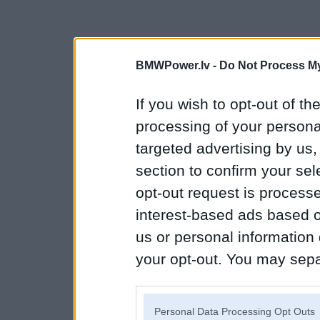
BMWPower.lv -
Do Not Process My
If you wish to opt-out of the
processing of your personal
targeted advertising by us
section to confirm your sel
opt-out request is proces
interest-based ads based o
us or personal information d
your opt-out. You may separ
disclosure of your personal
IAB’s list of downstream pa
Personal Data Processing Opt Outs