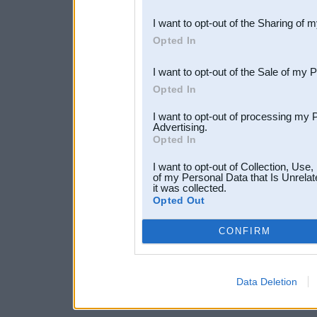
also be disclosed by us to 
I want to opt-out of the Sharing of 
Downstream Participants
th
Opted In
third parties.
I want to opt-out of the Sale of my 
Opted In
I want to opt-out of processing my 
Advertising.
Opted In
I want to opt-out of Collection, Use
of my Personal Data that Is Unrelat
it was collected.
Opted Out
CONFIRM
Data Deletion