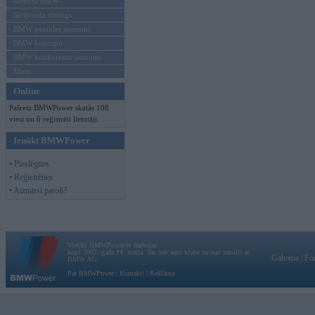
Mēneša BMW
Sērijveida tūnings
BMW pasaules jaunumi
BMW koncepti
BMW konkurentu jaunumi
Moto
Online
Pašreiz BMWPower skatās 108
viesi un 6 reģistrēti lietotāji.
Ienākt BMWPower
• Pieslēgties
• Reģistrēties
• Aizmirsi paroli?
Vortāls BMWPower.lv darbojas
kopš 2002. gada 14. maija. Tas nav auto klubs un nav saistīts ar
Galvena
|
Fo
BMW AG.
Par BMWPower
|
Kontakti
|
Reklāma