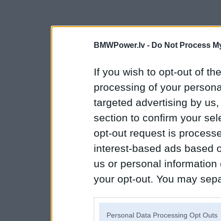
BMWPower.lv -
Do Not Process My
If you wish to opt-out of the
processing of your personal
targeted advertising by us
section to confirm your sel
opt-out request is proces
interest-based ads based o
us or personal information d
your opt-out. You may separ
disclosure of your personal
IAB’s list of downstream pa
Personal Data Processing Opt Outs