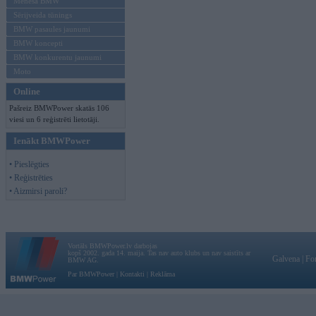
Mēneša BMW
Sērijveida tūnings
BMW pasaules jaunumi
BMW koncepti
BMW konkurentu jaunumi
Moto
Online
Pašreiz BMWPower skatās 106
viesi un 6 reģistrēti lietotāji.
Ienākt BMWPower
• Pieslēgties
• Reģistrēties
• Aizmirsi paroli?
Vortāls BMWPower.lv darbojas
kopš 2002. gada 14. maija. Tas nav auto klubs un nav saistīts ar
Galvena
|
Fo
BMW AG.
Par BMWPower
|
Kontakti
|
Reklāma