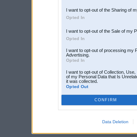
also be disclosed by us to 
I want to opt-out of the Sharing of 
Downstream Participants
th
Opted In
third parties.
I want to opt-out of the Sale of my 
Opted In
I want to opt-out of processing my 
Advertising.
Opted In
I want to opt-out of Collection, Use
of my Personal Data that Is Unrelat
it was collected.
Opted Out
CONFIRM
Data Deletion