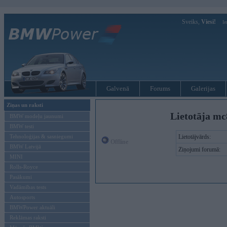
Sveiks,
Viesi!
Ie
Galvenā
Forums
Galerijas
Ziņas un raksti
Lietotāja mc
BMW modeļu jaunumi
BMW testi
Tehnoloģijas & sasniegumi
Lietotājvārds:
Offline
BMW Latvijā
Ziņojumi forumā:
MINI
Rolls-Royce
Pasākumi
Vadāmības tests
Autosports
BMWPower aktuāli
Reklāmas raksti