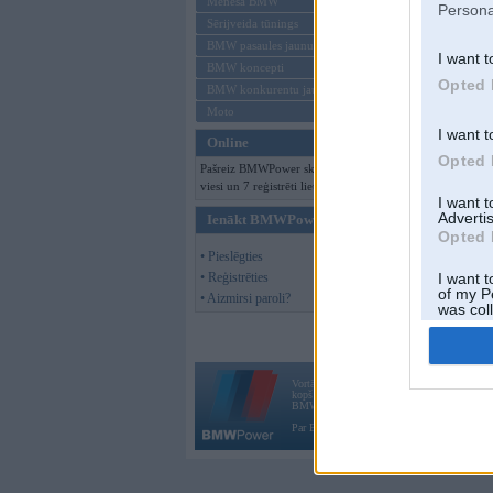
Mēneša BMW
Persona
Sērijveida tūnings
BMW pasaules jaunumi
I want t
BMW koncepti
Opted 
BMW konkurentu jaunumi
Moto
I want t
Online
Opted 
Pašreiz BMWPower skatās 122
viesi un 7 reģistrēti lietotāji.
I want 
Advertis
Ienākt BMWPower
Opted 
• Pieslēgties
• Reģistrēties
I want t
of my P
• Aizmirsi paroli?
was col
Opted 
Vortāls BMWPower.lv darbojas
kopš 2002. gada 14. maija. Tas nav auto klubs
BMW AG.
Par BMWPower
|
Kontakti
|
Reklāma