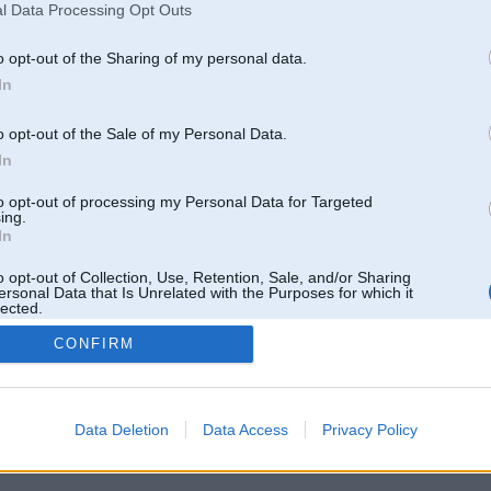
l Data Processing Opt Outs
o opt-out of the Sharing of my personal data.
In
o opt-out of the Sale of my Personal Data.
In
to opt-out of processing my Personal Data for Targeted
ing.
In
o opt-out of Collection, Use, Retention, Sale, and/or Sharing
ersonal Data that Is Unrelated with the Purposes for which it
lected.
Out
CONFIRM
 un nav saistīts ar
Galvena
|
Forums
|
Galerijas
|
Reģistrācija
|
Lietotaāji
|
Meklētājs
|
Reklā
Data Deletion
Data Access
Privacy Policy