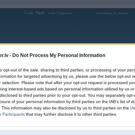
Sveiks,
Viesi!
|
Ceturtdiena, 6. augusts
Ienākt
Reģistrācija
Forums
Galerijas
Reģistrācija
Lietotāji
Meklētājs
.lv -
Do Not Process My Personal Information
Lietotāja mb88ncom profils
to opt-out of the sale, sharing to third parties, or processing of your per
formation for targeted advertising by us, please use the below opt-out s
Lietotājvārds:
mb88ncom
r selection. Please note that after your opt-out request is processed y
eing interest-based ads based on personal information utilized by us or
Ziņojumi forumā:
0
disclosed to third parties prior to your opt-out. You may separately opt-
Pēdējie ziņojumi forumā
[
]
losure of your personal information by third parties on the IAB’s list of
. This information may also be disclosed by us to third parties on the
IA
Participants
that may further disclose it to other third parties.