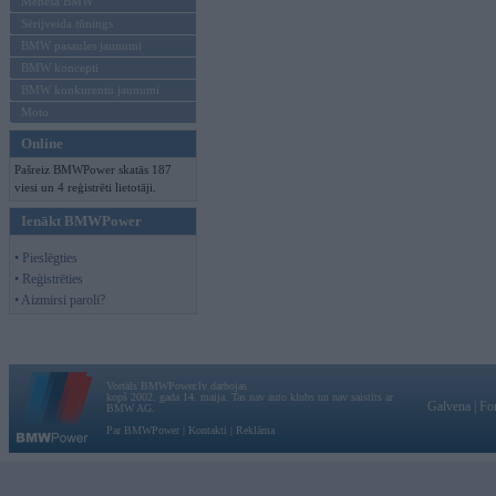
Mēneša BMW
Sērijveida tūnings
BMW pasaules jaunumi
BMW koncepti
BMW konkurentu jaunumi
Moto
Online
Pašreiz BMWPower skatās 187
viesi un 4 reģistrēti lietotāji.
Ienākt BMWPower
• Pieslēgties
• Reģistrēties
• Aizmirsi paroli?
Vortāls BMWPower.lv darbojas
kopš 2002. gada 14. maija. Tas nav auto klubs un nav saistīts ar
Galvena
|
Fo
BMW AG.
Par BMWPower
|
Kontakti
|
Reklāma