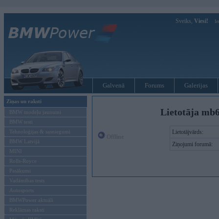
Sveiks,
Viesi!
Ie
Galvenā
Forums
Galerijas
Ziņas un raksti
Lietotāja mb
BMW modeļu jaunumi
BMW testi
Tehnoloģijas & sasniegumi
Lietotājvārds:
Offline
BMW Latvijā
Ziņojumi forumā:
MINI
Rolls-Royce
Pasākumi
Vadāmības tests
Autosports
BMWPower aktuāli
Reklāmas raksti