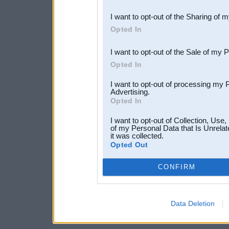
also be disclosed by us to 
I want to opt-out of the Sharing of 
Downstream Participants
th
Opted In
third parties.
I want to opt-out of the Sale of my 
Opted In
I want to opt-out of processing my 
Advertising.
Opted In
I want to opt-out of Collection, Use
of my Personal Data that Is Unrelat
it was collected.
Opted Out
CONFIRM
Data Deletion