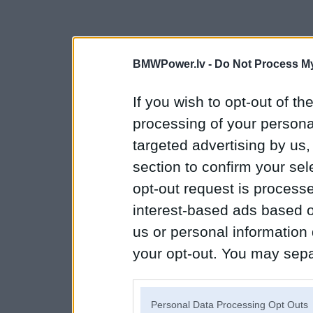
BMWPower.lv -
Do Not Process My
If you wish to opt-out of the
processing of your personal
targeted advertising by us
section to confirm your sel
opt-out request is proces
interest-based ads based o
us or personal information d
your opt-out. You may separ
disclosure of your personal
IAB’s list of downstream pa
Personal Data Processing Opt Outs