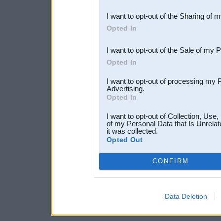
also be disclosed by us to 
I want to opt-out of the Sharing of 
Downstream Participants
th
Opted In
third parties.
I want to opt-out of the Sale of my 
Opted In
I want to opt-out of processing my 
Advertising.
Opted In
I want to opt-out of Collection, Use
of my Personal Data that Is Unrelat
it was collected.
Opted Out
CONFIRM
Data Deletion