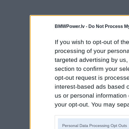
BMWPower.lv -
Do Not Process My
If you wish to opt-out of the
processing of your personal
targeted advertising by us
section to confirm your sel
opt-out request is proces
interest-based ads based o
us or personal information d
your opt-out. You may separ
disclosure of your personal
IAB’s list of downstream pa
Personal Data Processing Opt Outs