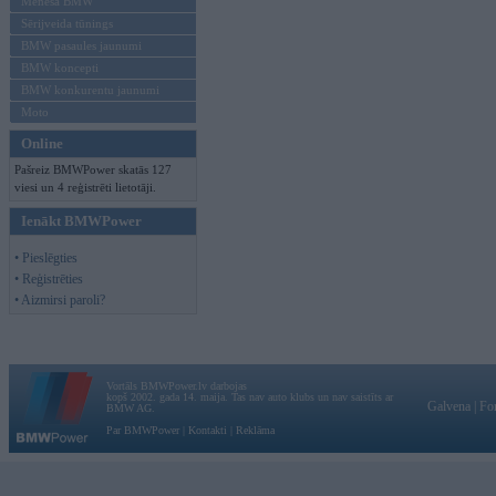
Mēneša BMW
Sērijveida tūnings
BMW pasaules jaunumi
BMW koncepti
BMW konkurentu jaunumi
Moto
Online
Pašreiz BMWPower skatās 127
viesi un 4 reģistrēti lietotāji.
Ienākt BMWPower
• Pieslēgties
• Reģistrēties
• Aizmirsi paroli?
Vortāls BMWPower.lv darbojas
kopš 2002. gada 14. maija. Tas nav auto klubs un nav saistīts ar
Galvena
|
Fo
BMW AG.
Par BMWPower
|
Kontakti
|
Reklāma