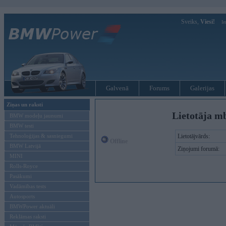
Sveiks,
Viesi!
Ie
Galvenā
Forums
Galerijas
Ziņas un raksti
Lietotāja m
BMW modeļu jaunumi
BMW testi
Tehnoloģijas & sasniegumi
Lietotājvārds:
Offline
BMW Latvijā
Ziņojumi forumā:
MINI
Rolls-Royce
Pasākumi
Vadāmības tests
Autosports
BMWPower aktuāli
Reklāmas raksti