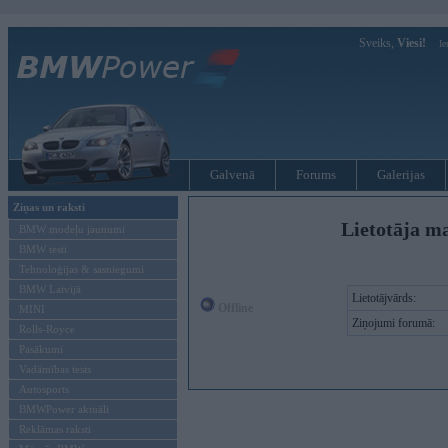
Sveiks,
Viesi!
Ie
Galvenā
Forums
Galerijas
Ziņas un raksti
Lietotāja ma
BMW modeļu jaunumi
BMW testi
Tehnoloģijas & sasniegumi
BMW Latvijā
Lietotājvārds:
Offline
MINI
Ziņojumi forumā:
Rolls-Royce
Pasākumi
Vadāmības tests
Autosports
BMWPower aktuāli
Reklāmas raksti