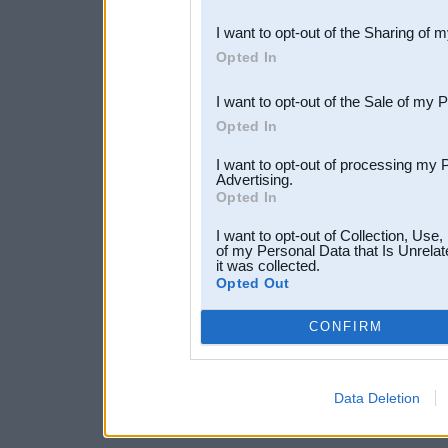
also be disclosed by us to 
I want to opt-out of the Sharing of 
Downstream Participants
th
Opted In
third parties.
I want to opt-out of the Sale of my 
Opted In
I want to opt-out of processing my 
Advertising.
Opted In
I want to opt-out of Collection, Use
of my Personal Data that Is Unrelat
it was collected.
Opted Out
CONFIRM
Data Deletion