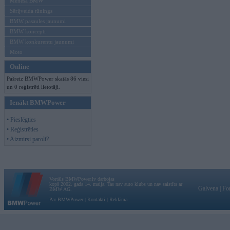
Mēneša BMW
Sērijveida tūnings
BMW pasaules jaunumi
BMW koncepti
BMW konkurentu jaunumi
Moto
Online
Pašreiz BMWPower skatās 86 viesi
un 0 reģistrēti lietotāji.
Ienākt BMWPower
• Pieslēgties
• Reģistrēties
• Aizmirsi paroli?
Vortāls BMWPower.lv darbojas
kopš 2002. gada 14. maija. Tas nav auto klubs un nav saistīts ar
Galvena
|
Fo
BMW AG.
Par BMWPower
|
Kontakti
|
Reklāma