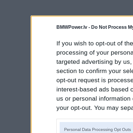
BMWPower.lv -
Do Not Process My
If you wish to opt-out of the
processing of your personal
targeted advertising by us
section to confirm your sel
opt-out request is proces
interest-based ads based o
us or personal information d
your opt-out. You may separ
disclosure of your personal
IAB’s list of downstream pa
Personal Data Processing Opt Outs