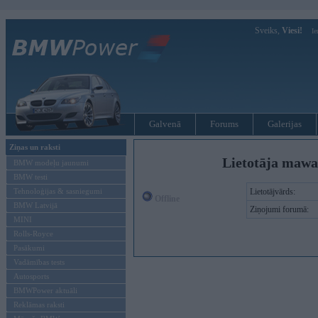
Sveiks,
Viesi!
Ie
Galvenā
Forums
Galerijas
Ziņas un raksti
Lietotāja mawa
BMW modeļu jaunumi
BMW testi
Tehnoloģijas & sasniegumi
Lietotājvārds:
Offline
BMW Latvijā
Ziņojumi forumā:
MINI
Rolls-Royce
Pasākumi
Vadāmības tests
Autosports
BMWPower aktuāli
Reklāmas raksti