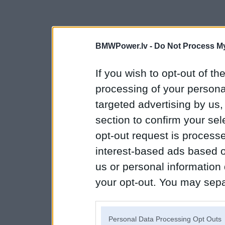
BMWPower.lv -
Do Not Process My
If you wish to opt-out of the
processing of your personal
targeted advertising by us
section to confirm your sel
opt-out request is proces
interest-based ads based o
us or personal information d
your opt-out. You may separ
disclosure of your personal
IAB’s list of downstream pa
Personal Data Processing Opt Outs