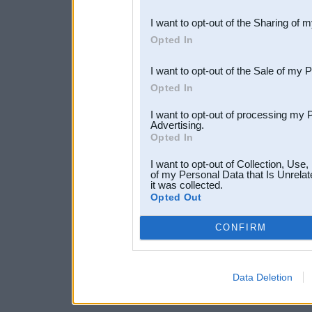
also be disclosed by us to 
I want to opt-out of the Sharing of 
Downstream Participants
th
Opted In
third parties.
I want to opt-out of the Sale of my 
Opted In
I want to opt-out of processing my 
Advertising.
Opted In
I want to opt-out of Collection, Use
of my Personal Data that Is Unrelat
it was collected.
Opted Out
CONFIRM
Data Deletion