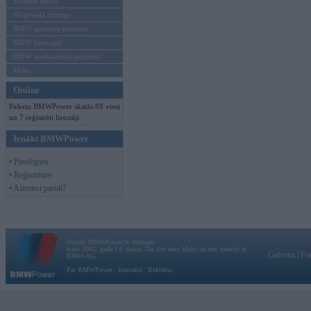
Mēneša BMW
Sērijveida tūnings
BMW pasaules jaunumi
BMW koncepti
BMW konkurentu jaunumi
Moto
Online
Pašreiz BMWPower skatās 88 viesi
un 7 reģistrēti lietotāji.
Ienākt BMWPower
• Pieslēgties
• Reģistrēties
• Aizmirsi paroli?
Vortāls BMWPower.lv darbojas
kopš 2002. gada 14. maija. Tas nav auto klubs un nav saistīts ar
Galvena
|
Fo
BMW AG.
Par BMWPower
|
Kontakti
|
Reklāma