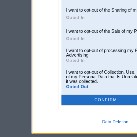
also be disclosed by us to 
I want to opt-out of the Sharing of 
Downstream Participants
th
Opted In
third parties.
I want to opt-out of the Sale of my 
Opted In
I want to opt-out of processing my 
Advertising.
Opted In
I want to opt-out of Collection, Use
of my Personal Data that Is Unrelat
it was collected.
Opted Out
CONFIRM
Data Deletion