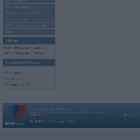
Mēneša BMW
Sērijveida tūnings
BMW pasaules jaunumi
BMW koncepti
BMW konkurentu jaunumi
Moto
Online
Pašreiz BMWPower skatās 229
viesi un 6 reģistrēti lietotāji.
Ienākt BMWPower
• Pieslēgties
• Reģistrēties
• Aizmirsi paroli?
Vortāls BMWPower.lv darbojas
kopš 2002. gada 14. maija. Tas nav auto klubs un nav saistīts ar
Galvena
|
Fo
BMW AG.
Par BMWPower
|
Kontakti
|
Reklāma