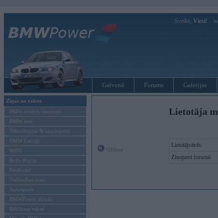
Sveiks,
Viesi!
Ie
Galvenā
Forums
Galerijas
Ziņas un raksti
Lietotāja m
BMW modeļu jaunumi
BMW testi
Tehnoloģijas & sasniegumi
BMW Latvijā
Lietotājvārds:
Offline
MINI
Ziņojumi forumā:
Rolls-Royce
Pasākumi
Vadāmības tests
Autosports
BMWPower aktuāli
Reklāmas raksti