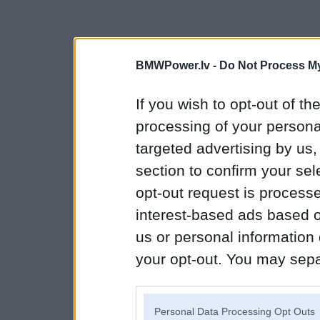
BMWPower.lv -
Do Not Process My
If you wish to opt-out of the
processing of your personal
targeted advertising by us
section to confirm your sel
opt-out request is proces
interest-based ads based o
us or personal information d
your opt-out. You may separ
disclosure of your personal
IAB’s list of downstream pa
Personal Data Processing Opt Outs