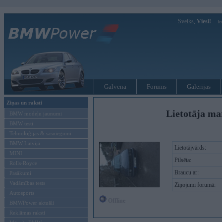
Sveiks,
Viesi!
Ie
Galvenā
Forums
Galerijas
Ziņas un raksti
Lietotāja ma
BMW modeļu jaunumi
BMW testi
Tehnoloģijas & sasniegumi
BMW Latvijā
Lietotājvārds:
MINI
Pilsēta:
Rolls-Royce
Braucu ar:
Pasākumi
Vadāmības tests
Ziņojumi forumā:
Autosports
Offline
BMWPower aktuāli
Reklāmas raksti