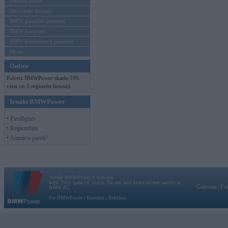
Mēneša BMW
Sērijveida tūnings
BMW pasaules jaunumi
BMW koncepti
BMW konkurentu jaunumi
Moto
Online
Pašreiz BMWPower skatās 195
viesi un 5 reģistrēti lietotāji.
Ienākt BMWPower
• Pieslēgties
• Reģistrēties
• Aizmirsi paroli?
Vortāls BMWPower.lv darbojas
kopš 2002. gada 14. maija. Tas nav auto klubs un nav saistīts ar
Galvena
|
Fo
BMW AG.
Par BMWPower
|
Kontakti
|
Reklāma