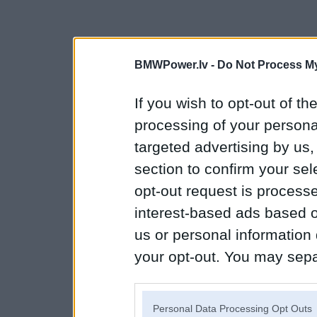
BMWPower.lv -
Do Not Process My
If you wish to opt-out of the
processing of your personal
targeted advertising by us
section to confirm your sel
opt-out request is proces
interest-based ads based o
us or personal information d
your opt-out. You may separ
disclosure of your personal
IAB’s list of downstream pa
Personal Data Processing Opt Outs