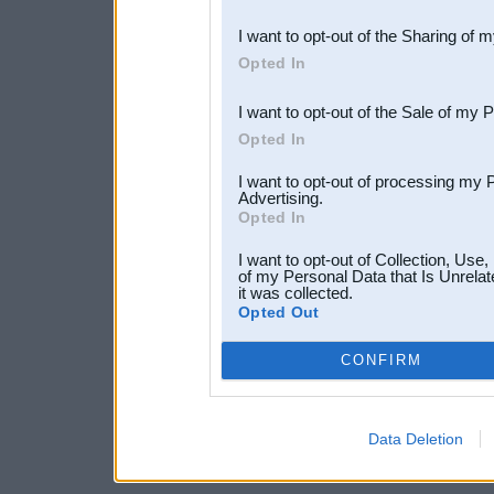
also be disclosed by us to 
I want to opt-out of the Sharing of 
Downstream Participants
th
Opted In
third parties.
I want to opt-out of the Sale of my 
Opted In
I want to opt-out of processing my 
Advertising.
Opted In
I want to opt-out of Collection, Use
of my Personal Data that Is Unrelat
it was collected.
Opted Out
CONFIRM
Data Deletion