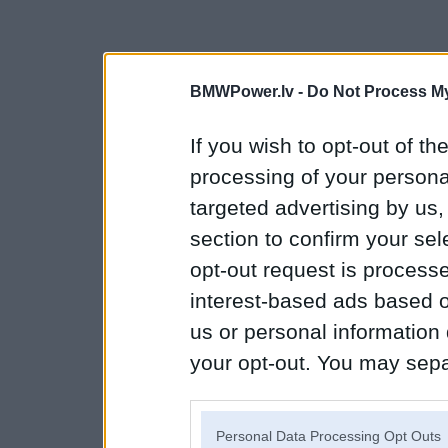
BMWPower.lv -
Do Not Process My
If you wish to opt-out of the
processing of your personal
targeted advertising by us
section to confirm your sel
opt-out request is proces
interest-based ads based o
us or personal information d
your opt-out. You may separ
disclosure of your personal
IAB’s list of downstream pa
Personal Data Processing Opt Outs