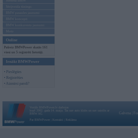
Mēneša BMW
Sērijveida tūnings
BMW pasaules jaunumi
BMW koncepti
BMW konkurentu jaunumi
Moto
Online
Pašreiz BMWPower skatās 161
viesi un 5 reģistrēti lietotāji.
Ienākt BMWPower
• Pieslēgties
• Reģistrēties
• Aizmirsi paroli?
Vortāls BMWPower.lv darbojas
kopš 2002. gada 14. maija. Tas nav auto klubs un nav saistīts ar
Galvena
|
Fo
BMW AG.
Par BMWPower
|
Kontakti
|
Reklāma