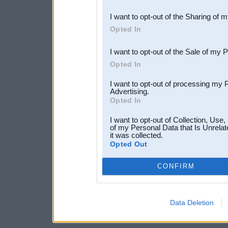
also be disclosed by us to 
I want to opt-out of the Sharing of 
Downstream Participants
th
Opted In
third parties.
I want to opt-out of the Sale of my 
Opted In
I want to opt-out of processing my 
Advertising.
Opted In
I want to opt-out of Collection, Use
of my Personal Data that Is Unrelat
it was collected.
Opted Out
CONFIRM
Data Deletion