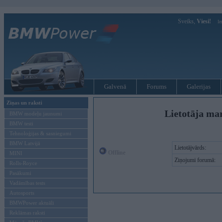
Sveiks,
Viesi!
Ie
Galvenā
Forums
Galerijas
Ziņas un raksti
Lietotāja ma
BMW modeļu jaunumi
BMW testi
Tehnoloģijas & sasniegumi
BMW Latvijā
Lietotājvārds:
Offline
MINI
Ziņojumi forumā:
Rolls-Royce
Pasākumi
Vadāmības tests
Autosports
BMWPower aktuāli
Reklāmas raksti