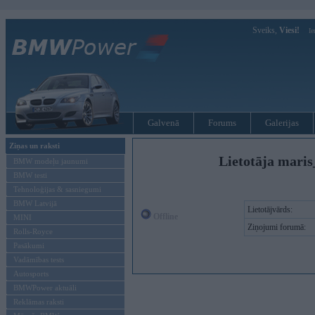
Sveiks,
Viesi!
Ie
Galvenā
Forums
Galerijas
Ziņas un raksti
Lietotāja maris
BMW modeļu jaunumi
BMW testi
Tehnoloģijas & sasniegumi
BMW Latvijā
Lietotājvārds:
Offline
MINI
Ziņojumi forumā:
Rolls-Royce
Pasākumi
Vadāmības tests
Autosports
BMWPower aktuāli
Reklāmas raksti