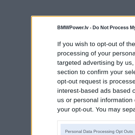
BMWPower.lv -
Do Not Process My
If you wish to opt-out of the
processing of your personal
targeted advertising by us
section to confirm your sel
opt-out request is proces
interest-based ads based o
us or personal information d
your opt-out. You may separ
disclosure of your personal
IAB’s list of downstream pa
Personal Data Processing Opt Outs