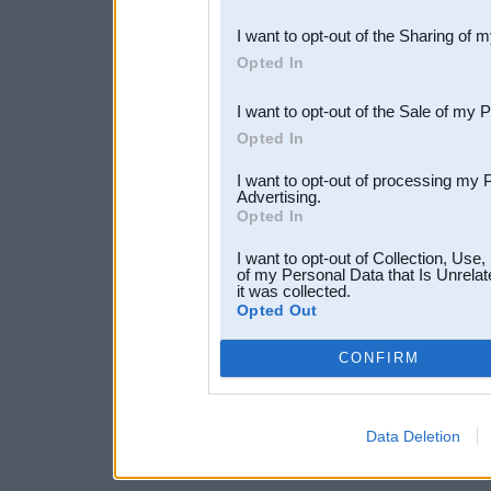
also be disclosed by us to 
I want to opt-out of the Sharing of 
Downstream Participants
th
Opted In
third parties.
I want to opt-out of the Sale of my 
Opted In
I want to opt-out of processing my 
Advertising.
Opted In
I want to opt-out of Collection, Use
of my Personal Data that Is Unrelat
it was collected.
Opted Out
CONFIRM
Data Deletion