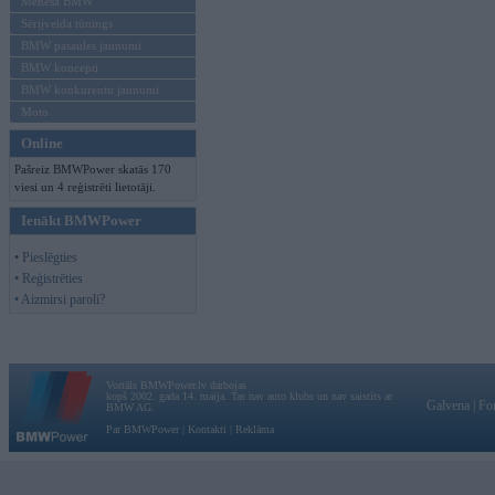
Mēneša BMW
Sērijveida tūnings
BMW pasaules jaunumi
BMW koncepti
BMW konkurentu jaunumi
Moto
Online
Pašreiz BMWPower skatās 170
viesi un 4 reģistrēti lietotāji.
Ienākt BMWPower
• Pieslēgties
• Reģistrēties
• Aizmirsi paroli?
Vortāls BMWPower.lv darbojas
kopš 2002. gada 14. maija. Tas nav auto klubs un nav saistīts ar
Galvena
|
Fo
BMW AG.
Par BMWPower
|
Kontakti
|
Reklāma