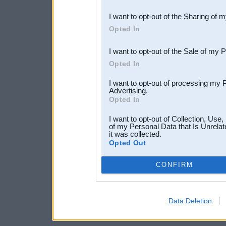
also be disclosed by us to 
I want to opt-out of the Sharing of 
Downstream Participants
th
Opted In
third parties.
I want to opt-out of the Sale of my 
Opted In
I want to opt-out of processing my 
Advertising.
Opted In
I want to opt-out of Collection, Use
of my Personal Data that Is Unrelat
it was collected.
Opted Out
CONFIRM
Data Deletion