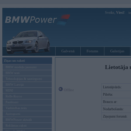
Sveiks,
Viesi!
Ie
Galvenā
Forums
Galerijas
Ziņas un raksti
Lietotāja 
BMW modeļu jaunumi
BMW testi
Tehnoloģijas & sasniegumi
BMW Latvijā
Lietotājvārds:
Offline
MINI
Pilsēta:
Rolls-Royce
Braucu ar:
Pasākumi
Vadāmības tests
Nodarbošanās:
Autosports
Ziņojumi forumā:
BMWPower aktuāli
Reklāmas raksti