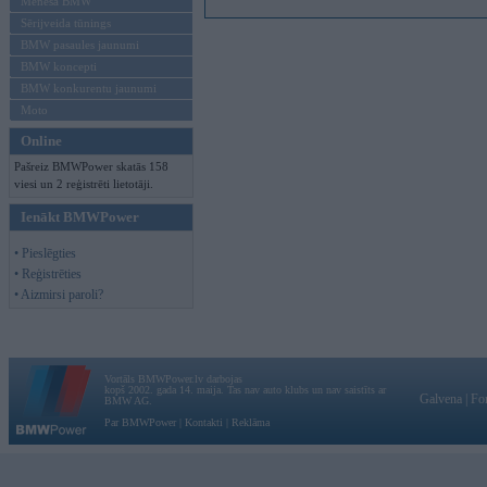
Mēneša BMW
Sērijveida tūnings
BMW pasaules jaunumi
BMW koncepti
BMW konkurentu jaunumi
Moto
Online
Pašreiz BMWPower skatās 158
viesi un 2 reģistrēti lietotāji.
Ienākt BMWPower
• Pieslēgties
• Reģistrēties
• Aizmirsi paroli?
Vortāls BMWPower.lv darbojas
kopš 2002. gada 14. maija. Tas nav auto klubs un nav saistīts ar
Galvena
|
Fo
BMW AG.
Par BMWPower
|
Kontakti
|
Reklāma