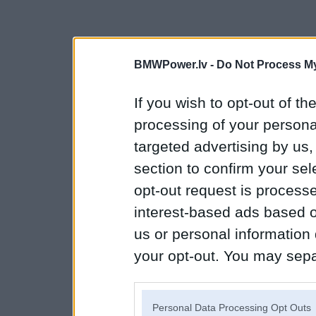
BMWPower.lv -
Do Not Process My
If you wish to opt-out of the
processing of your personal
targeted advertising by us
section to confirm your sel
opt-out request is proces
interest-based ads based o
us or personal information d
your opt-out. You may separ
disclosure of your personal
IAB’s list of downstream pa
Personal Data Processing Opt Outs