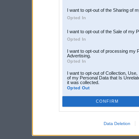
also be disclosed by us to 
I want to opt-out of the Sharing of 
Downstream Participants
th
Opted In
third parties.
I want to opt-out of the Sale of my 
Opted In
I want to opt-out of processing my 
Advertising.
Opted In
I want to opt-out of Collection, Use
of my Personal Data that Is Unrelat
it was collected.
Opted Out
CONFIRM
Data Deletion