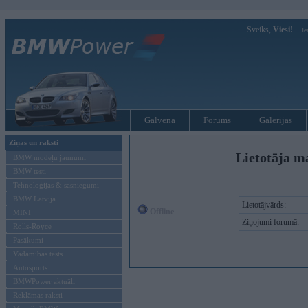
Sveiks,
Viesi!
Ie
Galvenā
Forums
Galerijas
Ziņas un raksti
Lietotāja m
BMW modeļu jaunumi
BMW testi
Tehnoloģijas & sasniegumi
BMW Latvijā
Lietotājvārds:
Offline
MINI
Ziņojumi forumā:
Rolls-Royce
Pasākumi
Vadāmības tests
Autosports
BMWPower aktuāli
Reklāmas raksti