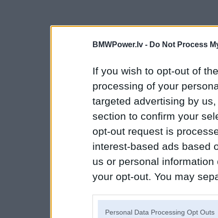
BMWPower.lv -
Do Not Process My
If you wish to opt-out of the
processing of your personal
targeted advertising by us
section to confirm your sel
opt-out request is proces
interest-based ads based o
us or personal information d
your opt-out. You may separ
disclosure of your personal
IAB’s list of downstream pa
Personal Data Processing Opt Outs