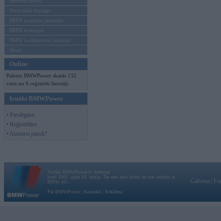
Mēneša BMW
Sērijveida tūnings
BMW pasaules jaunumi
BMW koncepti
BMW konkurentu jaunumi
Moto
Online
Pašreiz BMWPower skatās 132
viesi un 6 reģistrēti lietotāji.
Ienākt BMWPower
• Pieslēgties
• Reģistrēties
• Aizmirsi paroli?
Vortāls BMWPower.lv darbojas
kopš 2002. gada 14. maija. Tas nav auto klubs un nav saistīts ar
Galvena
|
Fo
BMW AG.
Par BMWPower
|
Kontakti
|
Reklāma