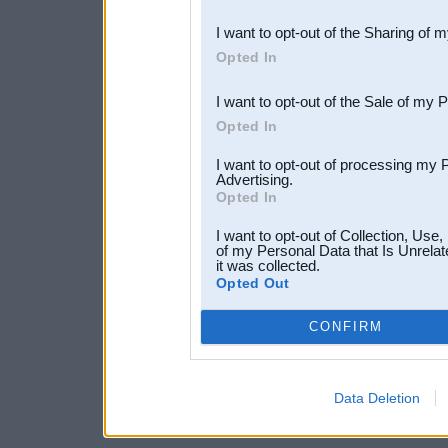
also be disclosed by us to 
I want to opt-out of the Sharing of 
Downstream Participants
th
Opted In
third parties.
I want to opt-out of the Sale of my 
Opted In
I want to opt-out of processing my 
Advertising.
Opted In
I want to opt-out of Collection, Use
of my Personal Data that Is Unrelat
it was collected.
Opted Out
CONFIRM
Data Deletion