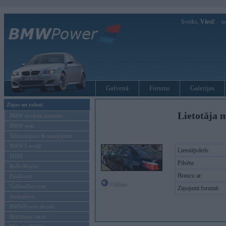
Sveiks,
Viesi!
Ie
Galvenā
Forums
Galerijas
Ziņas un raksti
Lietotāja 
BMW modeļu jaunumi
BMW testi
Tehnoloģijas & sasniegumi
BMW Latvijā
Lietotājvārds:
MINI
Pilsēta:
Rolls-Royce
Braucu ar:
Pasākumi
Offline
Vadāmības tests
Ziņojumi forumā:
Autosports
BMWPower aktuāli
Reklāmas raksti