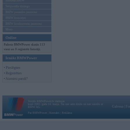
Mēneša BMW
Sērijveida tūnings
BMW pasaules jaunumi
BMW koncepti
BMW konkurentu jaunumi
Moto
Online
Pašreiz BMWPower skatās 113
viesi un 0 reģistrēti lietotāji.
Ienākt BMWPower
• Pieslēgties
• Reģistrēties
• Aizmirsi paroli?
Vortāls BMWPower.lv darbojas
kopš 2002. gada 14. maija. Tas nav auto klubs un nav saistīts ar
Galvena
|
Fo
BMW AG.
Par BMWPower
|
Kontakti
|
Reklāma