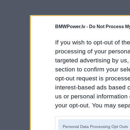
BMWPower.lv -
Do Not Process My
If you wish to opt-out of the
processing of your personal
targeted advertising by us
section to confirm your sel
opt-out request is proces
interest-based ads based o
us or personal information d
your opt-out. You may separ
disclosure of your personal
IAB’s list of downstream pa
Personal Data Processing Opt Outs