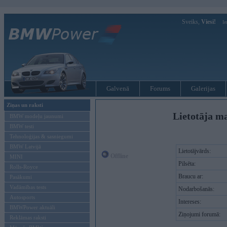
Sveiks,
Viesi!
Ie
Galvenā
Forums
Galerijas
Ziņas un raksti
Lietotāja ma
BMW modeļu jaunumi
BMW testi
Tehnoloģijas & sasniegumi
BMW Latvijā
Lietotājvārds:
Offline
MINI
Pilsēta:
Rolls-Royce
Braucu ar:
Pasākumi
Vadāmības tests
Nodarbošanās:
Autosports
Intereses:
BMWPower aktuāli
Ziņojumi forumā:
Reklāmas raksti