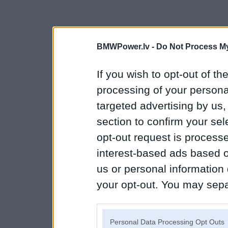
BMWPower.lv -
Do Not Process My
If you wish to opt-out of the
processing of your personal
targeted advertising by us
section to confirm your sel
opt-out request is proces
interest-based ads based o
us or personal information d
your opt-out. You may separ
disclosure of your personal
IAB’s list of downstream pa
Personal Data Processing Opt Outs