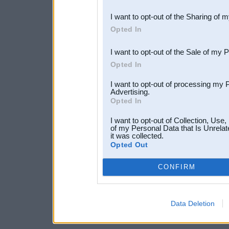
also be disclosed by us to 
I want to opt-out of the Sharing of 
Downstream Participants
th
Opted In
third parties.
I want to opt-out of the Sale of my 
Opted In
I want to opt-out of processing my 
Advertising.
Opted In
I want to opt-out of Collection, Use
of my Personal Data that Is Unrelat
it was collected.
Opted Out
CONFIRM
Data Deletion