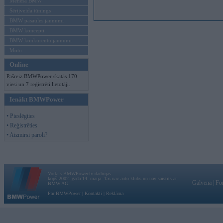
Mēneša BMW
Sērijveida tūnings
BMW pasaules jaunumi
BMW koncepti
BMW konkurentu jaunumi
Moto
Online
Pašreiz BMWPower skatās 170
viesi un 7 reģistrēti lietotāji.
Ienākt BMWPower
• Pieslēgties
• Reģistrēties
• Aizmirsi paroli?
Vortāls BMWPower.lv darbojas
kopš 2002. gada 14. maija. Tas nav auto klubs un nav saistīts ar
Galvena
|
Fo
BMW AG.
Par BMWPower
|
Kontakti
|
Reklāma